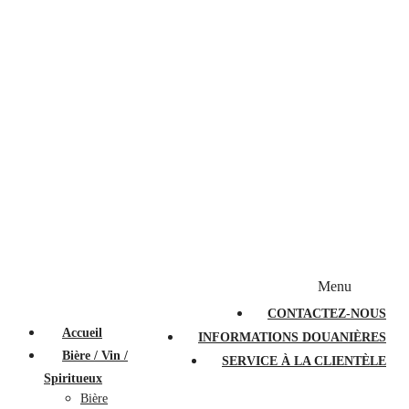
Bougies et diffuseurs
Stylos en cristal
Sacs à main
Portefeuilles
Valises
Couteaux suisses
Magasiner par marque
Menu
PROMOTIONS
À PROPOS
FAQ
CONTACTEZ-NOUS
Accueil
INFORMATIONS DOUANIÈRES
Bière / Vin /
SERVICE À LA CLIENTÈLE
Spiritueux
Bière