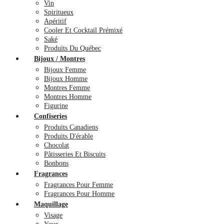
Vin
Spiritueux
Apéritif
Cooler Et Cocktail Prémixé
Saké
Produits Du Québec
Bijoux / Montres
Bijoux Femme
Bijoux Homme
Montres Femme
Montres Homme
Figurine
Confiseries
Produits Canadiens
Produits D'érable
Chocolat
Pâtisseries Et Biscuits
Bonbons
Fragrances
Fragrances Pour Femme
Fragrances Pour Homme
Maquillage
Visage