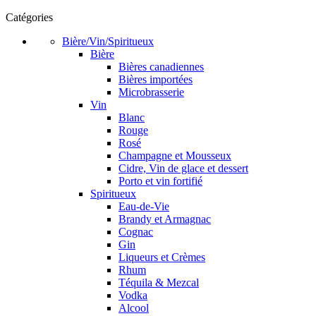
Catégories
Bière/Vin/Spiritueux
Bière
Bières canadiennes
Bières importées
Microbrasserie
Vin
Blanc
Rouge
Rosé
Champagne et Mousseux
Cidre, Vin de glace et dessert
Porto et vin fortifié
Spiritueux
Eau-de-Vie
Brandy et Armagnac
Cognac
Gin
Liqueurs et Crèmes
Rhum
Téquila & Mezcal
Vodka
Alcool