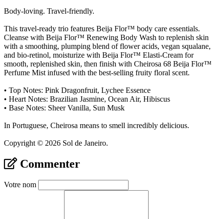
Body-loving. Travel-friendly.
This travel-ready trio features Beija Flor™ body care essentials.
Cleanse with Beija Flor™ Renewing Body Wash to replenish skin
with a smoothing, plumping blend of flower acids, vegan squalane,
and bio-retinol, moisturize with Beija Flor™ Elasti-Cream for
smooth, replenished skin, then finish with Cheirosa 68 Beija Flor™
Perfume Mist infused with the best-selling fruity floral scent.
• Top Notes: Pink Dragonfruit, Lychee Essence
• Heart Notes: Brazilian Jasmine, Ocean Air, Hibiscus
• Base Notes: Sheer Vanilla, Sun Musk
In Portuguese, Cheirosa means to smell incredibly delicious.
Copyright © 2026 Sol de Janeiro.
Commenter
Votre nom