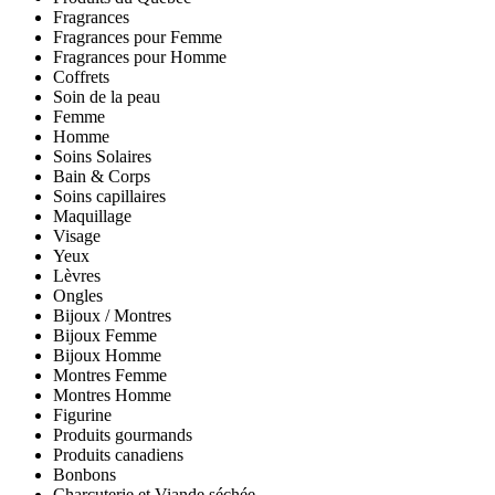
Fragrances
Fragrances pour Femme
Fragrances pour Homme
Coffrets
Soin de la peau
Femme
Homme
Soins Solaires
Bain & Corps
Soins capillaires
Maquillage
Visage
Yeux
Lèvres
Ongles
Bijoux / Montres
Bijoux Femme
Bijoux Homme
Montres Femme
Montres Homme
Figurine
Produits gourmands
Produits canadiens
Bonbons
Charcuterie et Viande séchée