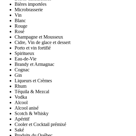
Bières importées
Microbrasserie
Vin
Blanc
Rouge
Rosé
Champagne et Mousseux
Cidre, Vin de glace et dessert
Porto et vin fortifié
Spiritueux
Eau-de-Vie
Brandy et Armagnac
Cognac
Gin
Liqueurs et Crèmes
Rhum
Téquila & Mezcal
Vodka
Alcool
Alcool anisé
Scotch & Whisky
Apéritif
Cooler et Cocktail prémixé
Saké
Produits du Québec