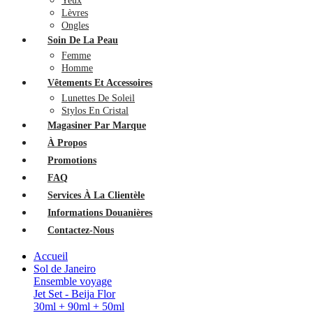
Yeux
Lèvres
Ongles
Soin De La Peau
Femme
Homme
Vêtements Et Accessoires
Lunettes De Soleil
Stylos En Cristal
Magasiner Par Marque
À Propos
Promotions
FAQ
Services À La Clientèle
Informations Douanières
Contactez-Nous
Accueil
Sol de Janeiro
Ensemble voyage
Jet Set - Beija Flor
30ml + 90ml + 50ml