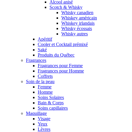
Alcool anisé
Scotch & Whisky
Whisky canadien
Whiskey américain
Whiskey irlandais
Whisky écossais
Whisky autres
Apéritif
Cooler et Cocktail prémixé
Saké
Produits du Québec
Fragrances
Fragrances pour Femme
Fragrances pour Homme
Coffrets
Soin de la peau
Femme
Homme
Soins Solaires
Bain & Corps
Soins capillaires
Maquillage
Visage
Yeux
Lèvres