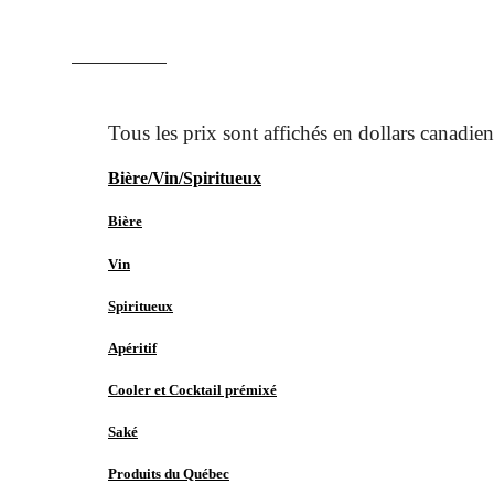
ACCUEIL
MAGASINER
Bière/Vin/Spiritueux
Bière
Vin
Spiritueux
Apéritif
Cooler et Cocktail prémixé
Saké
Produits du Québec