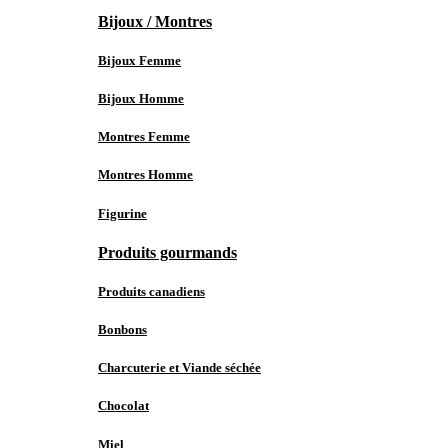
Bijoux / Montres
Bijoux Femme
Bijoux Homme
Montres Femme
Montres Homme
Figurine
Produits gourmands
Produits canadiens
Bonbons
Charcuterie et Viande séchée
Chocolat
Miel