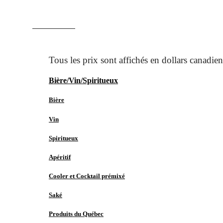
ACCUEIL
MAGASINER
Bière/Vin/Spiritueux
Bière
Vin
Spiritueux
Apéritif
Cooler et Cocktail prémixé
Saké
Produits du Québec