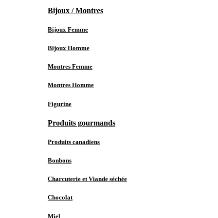
Bijoux / Montres
Bijoux Femme
Bijoux Homme
Montres Femme
Montres Homme
Figurine
Produits gourmands
Produits canadiens
Bonbons
Charcuterie et Viande séchée
Chocolat
Miel