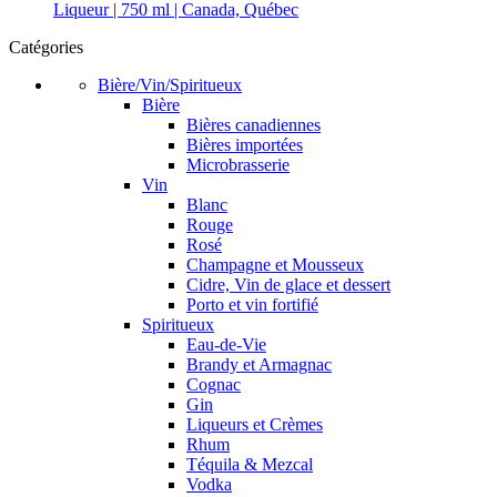
Liqueur | 750 ml | Canada, Québec
Catégories
Bière/Vin/Spiritueux
Bière
Bières canadiennes
Bières importées
Microbrasserie
Vin
Blanc
Rouge
Rosé
Champagne et Mousseux
Cidre, Vin de glace et dessert
Porto et vin fortifié
Spiritueux
Eau-de-Vie
Brandy et Armagnac
Cognac
Gin
Liqueurs et Crèmes
Rhum
Téquila & Mezcal
Vodka