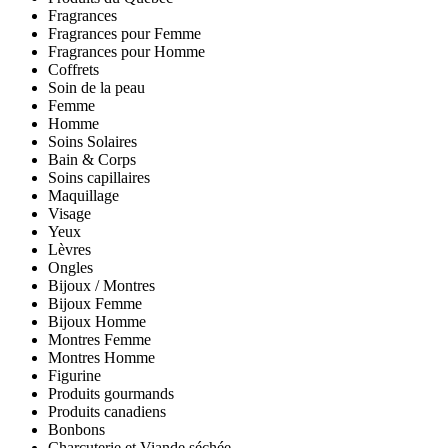
Fragrances
Fragrances pour Femme
Fragrances pour Homme
Coffrets
Soin de la peau
Femme
Homme
Soins Solaires
Bain & Corps
Soins capillaires
Maquillage
Visage
Yeux
Lèvres
Ongles
Bijoux / Montres
Bijoux Femme
Bijoux Homme
Montres Femme
Montres Homme
Figurine
Produits gourmands
Produits canadiens
Bonbons
Charcuterie et Viande séchée