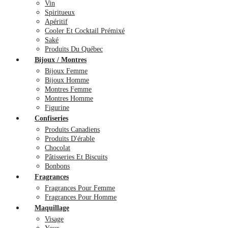
Vin
Spiritueux
Apéritif
Cooler Et Cocktail Prémixé
Saké
Produits Du Québec
Bijoux / Montres
Bijoux Femme
Bijoux Homme
Montres Femme
Montres Homme
Figurine
Confiseries
Produits Canadiens
Produits D'érable
Chocolat
Pâtisseries Et Biscuits
Bonbons
Fragrances
Fragrances Pour Femme
Fragrances Pour Homme
Maquillage
Visage