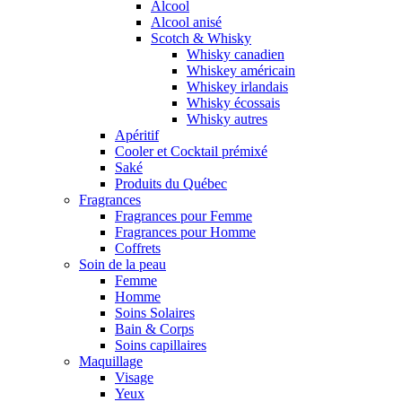
Alcool
Alcool anisé
Scotch & Whisky
Whisky canadien
Whiskey américain
Whiskey irlandais
Whisky écossais
Whisky autres
Apéritif
Cooler et Cocktail prémixé
Saké
Produits du Québec
Fragrances
Fragrances pour Femme
Fragrances pour Homme
Coffrets
Soin de la peau
Femme
Homme
Soins Solaires
Bain & Corps
Soins capillaires
Maquillage
Visage
Yeux