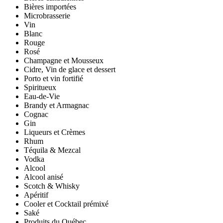
Bières importées
Microbrasserie
Vin
Blanc
Rouge
Rosé
Champagne et Mousseux
Cidre, Vin de glace et dessert
Porto et vin fortifié
Spiritueux
Eau-de-Vie
Brandy et Armagnac
Cognac
Gin
Liqueurs et Crèmes
Rhum
Téquila & Mezcal
Vodka
Alcool
Alcool anisé
Scotch & Whisky
Apéritif
Cooler et Cocktail prémixé
Saké
Produits du Québec