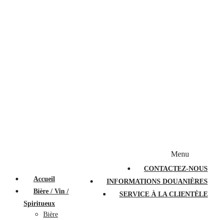
Bougies et diffuseurs
Stylos en cristal
Sacs à main
Portefeuilles
Valises
Couteaux suisses
Magasiner par marque
Menu
PROMOTIONS
À PROPOS
FAQ
CONTACTEZ-NOUS
Accueil
INFORMATIONS DOUANIÈRES
Bière / Vin /
SERVICE À LA CLIENTÈLE
Spiritueux
Bière