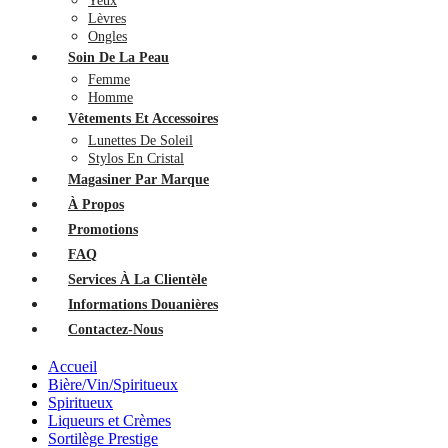
Yeux
Lèvres
Ongles
Soin De La Peau
Femme
Homme
Vêtements Et Accessoires
Lunettes De Soleil
Stylos En Cristal
Magasiner Par Marque
À Propos
Promotions
FAQ
Services À La Clientèle
Informations Douanières
Contactez-Nous
Accueil
Bière/Vin/Spiritueux
Spiritueux
Liqueurs et Crèmes
Sortilège Prestige