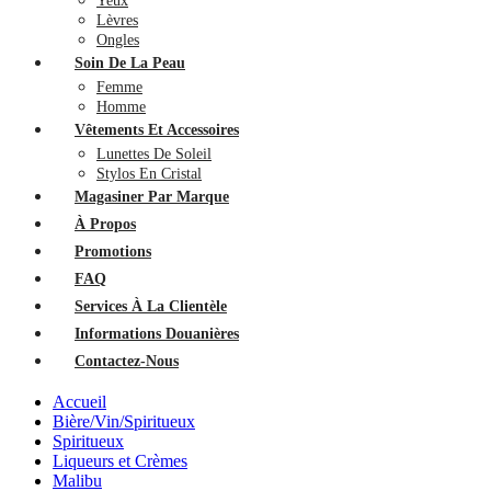
Yeux
Lèvres
Ongles
Soin De La Peau
Femme
Homme
Vêtements Et Accessoires
Lunettes De Soleil
Stylos En Cristal
Magasiner Par Marque
À Propos
Promotions
FAQ
Services À La Clientèle
Informations Douanières
Contactez-Nous
Accueil
Bière/Vin/Spiritueux
Spiritueux
Liqueurs et Crèmes
Malibu