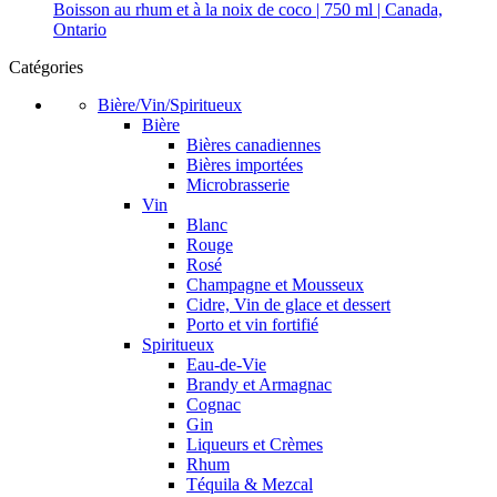
Boisson au rhum et à la noix de coco | 750 ml | Canada,
Ontario
Catégories
Bière/Vin/Spiritueux
Bière
Bières canadiennes
Bières importées
Microbrasserie
Vin
Blanc
Rouge
Rosé
Champagne et Mousseux
Cidre, Vin de glace et dessert
Porto et vin fortifié
Spiritueux
Eau-de-Vie
Brandy et Armagnac
Cognac
Gin
Liqueurs et Crèmes
Rhum
Téquila & Mezcal