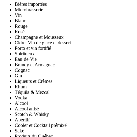
Bières importées
Microbrasserie
Vin
Blanc
Rouge
Rosé
Champagne et Mousseux
Cidre, Vin de glace et dessert
Porto et vin fortifié
Spiritueux
Eau-de-Vie
Brandy et Armagnac
Cognac
Gin
Liqueurs et Crèmes
Rhum
Téquila & Mezcal
Vodka
Alcool
Alcool anisé
Scotch & Whisky
Apéritif
Cooler et Cocktail prémixé
Saké
Produits du Québec