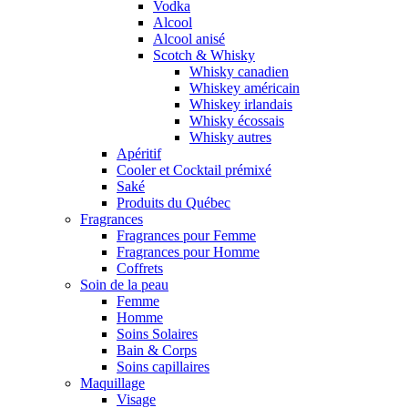
Vodka
Alcool
Alcool anisé
Scotch & Whisky
Whisky canadien
Whiskey américain
Whiskey irlandais
Whisky écossais
Whisky autres
Apéritif
Cooler et Cocktail prémixé
Saké
Produits du Québec
Fragrances
Fragrances pour Femme
Fragrances pour Homme
Coffrets
Soin de la peau
Femme
Homme
Soins Solaires
Bain & Corps
Soins capillaires
Maquillage
Visage