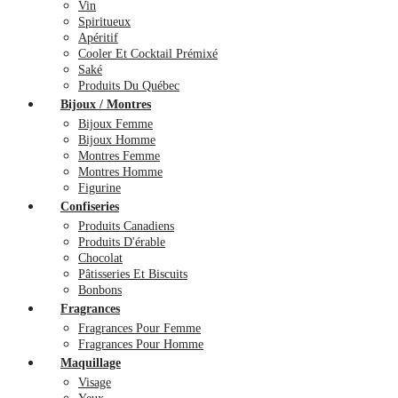
Vin
Spiritueux
Apéritif
Cooler Et Cocktail Prémixé
Saké
Produits Du Québec
Bijoux / Montres
Bijoux Femme
Bijoux Homme
Montres Femme
Montres Homme
Figurine
Confiseries
Produits Canadiens
Produits D'érable
Chocolat
Pâtisseries Et Biscuits
Bonbons
Fragrances
Fragrances Pour Femme
Fragrances Pour Homme
Maquillage
Visage