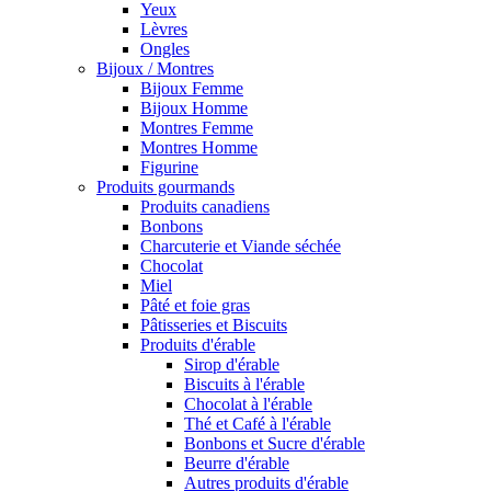
Yeux
Lèvres
Ongles
Bijoux / Montres
Bijoux Femme
Bijoux Homme
Montres Femme
Montres Homme
Figurine
Produits gourmands
Produits canadiens
Bonbons
Charcuterie et Viande séchée
Chocolat
Miel
Pâté et foie gras
Pâtisseries et Biscuits
Produits d'érable
Sirop d'érable
Biscuits à l'érable
Chocolat à l'érable
Thé et Café à l'érable
Bonbons et Sucre d'érable
Beurre d'érable
Autres produits d'érable