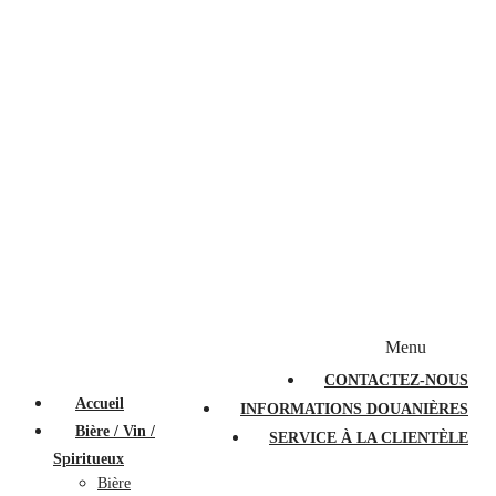
Bougies et diffuseurs
Stylos en cristal
Sacs à main
Portefeuilles
Valises
Couteaux suisses
Magasiner par marque
Menu
PROMOTIONS
À PROPOS
FAQ
CONTACTEZ-NOUS
Accueil
INFORMATIONS DOUANIÈRES
Bière / Vin /
SERVICE À LA CLIENTÈLE
Spiritueux
Bière