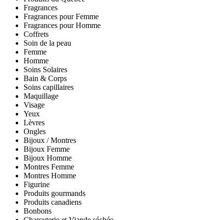
Fragrances
Fragrances pour Femme
Fragrances pour Homme
Coffrets
Soin de la peau
Femme
Homme
Soins Solaires
Bain & Corps
Soins capillaires
Maquillage
Visage
Yeux
Lèvres
Ongles
Bijoux / Montres
Bijoux Femme
Bijoux Homme
Montres Femme
Montres Homme
Figurine
Produits gourmands
Produits canadiens
Bonbons
Charcuterie et Viande séchée