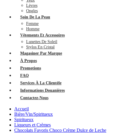
Yeux
Lèvres
Ongles
Soin De La Peau
Femme
Homme
Vêtements Et Accessoires
Lunettes De Soleil
Stylos En Cristal
Magasiner Par Marque
À Propos
Promotions
FAQ
Services À La Clientèle
Informations Douanières
Contactez-Nous
Accueil
Bière/Vin/Spiritueux
Spiritueux
Liqueurs et Crèmes
Chocolats Favoris Choco Crème Dulce de Leche