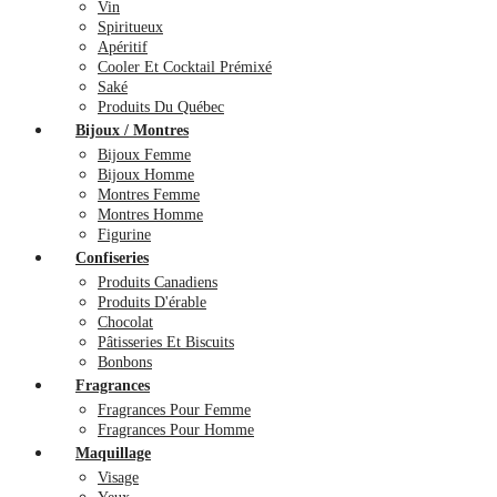
Vin
Spiritueux
Apéritif
Cooler Et Cocktail Prémixé
Saké
Produits Du Québec
Bijoux / Montres
Bijoux Femme
Bijoux Homme
Montres Femme
Montres Homme
Figurine
Confiseries
Produits Canadiens
Produits D'érable
Chocolat
Pâtisseries Et Biscuits
Bonbons
Fragrances
Fragrances Pour Femme
Fragrances Pour Homme
Maquillage
Visage