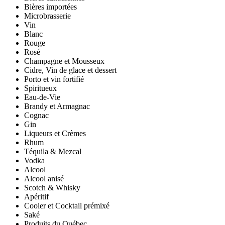
Bières importées
Microbrasserie
Vin
Blanc
Rouge
Rosé
Champagne et Mousseux
Cidre, Vin de glace et dessert
Porto et vin fortifié
Spiritueux
Eau-de-Vie
Brandy et Armagnac
Cognac
Gin
Liqueurs et Crèmes
Rhum
Téquila & Mezcal
Vodka
Alcool
Alcool anisé
Scotch & Whisky
Apéritif
Cooler et Cocktail prémixé
Saké
Produits du Québec