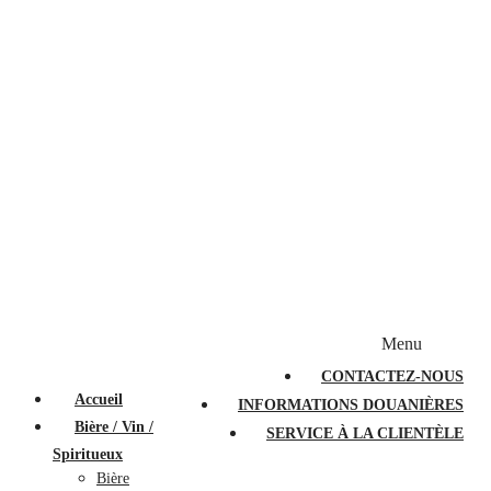
Bougies et diffuseurs
Stylos en cristal
Sacs à main
Portefeuilles
Valises
Couteaux suisses
Magasiner par marque
Menu
PROMOTIONS
À PROPOS
FAQ
CONTACTEZ-NOUS
Accueil
INFORMATIONS DOUANIÈRES
Bière / Vin /
SERVICE À LA CLIENTÈLE
Spiritueux
Bière