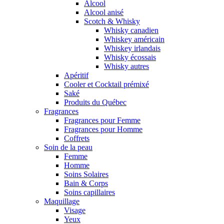
Alcool
Alcool anisé
Scotch & Whisky
Whisky canadien
Whiskey américain
Whiskey irlandais
Whisky écossais
Whisky autres
Apéritif
Cooler et Cocktail prémixé
Saké
Produits du Québec
Fragrances
Fragrances pour Femme
Fragrances pour Homme
Coffrets
Soin de la peau
Femme
Homme
Soins Solaires
Bain & Corps
Soins capillaires
Maquillage
Visage
Yeux