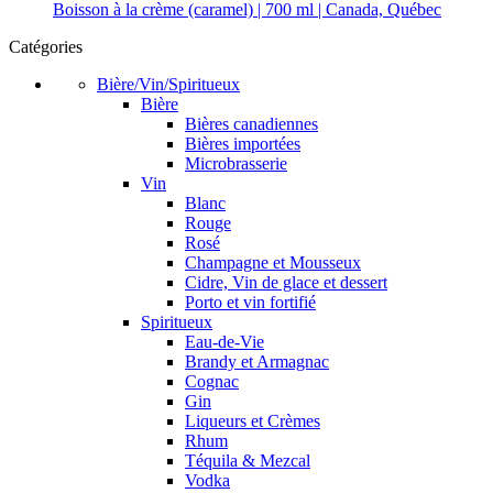
Boisson à la crème (caramel) | 700 ml | Canada, Québec
Catégories
Bière/Vin/Spiritueux
Bière
Bières canadiennes
Bières importées
Microbrasserie
Vin
Blanc
Rouge
Rosé
Champagne et Mousseux
Cidre, Vin de glace et dessert
Porto et vin fortifié
Spiritueux
Eau-de-Vie
Brandy et Armagnac
Cognac
Gin
Liqueurs et Crèmes
Rhum
Téquila & Mezcal
Vodka