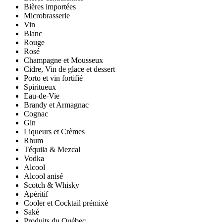
Bières importées
Microbrasserie
Vin
Blanc
Rouge
Rosé
Champagne et Mousseux
Cidre, Vin de glace et dessert
Porto et vin fortifié
Spiritueux
Eau-de-Vie
Brandy et Armagnac
Cognac
Gin
Liqueurs et Crèmes
Rhum
Téquila & Mezcal
Vodka
Alcool
Alcool anisé
Scotch & Whisky
Apéritif
Cooler et Cocktail prémixé
Saké
Produits du Québec