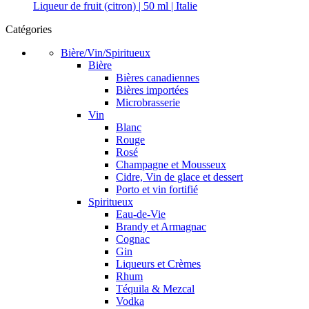
Liqueur de fruit (citron) | 50 ml | Italie
Catégories
Bière/Vin/Spiritueux
Bière
Bières canadiennes
Bières importées
Microbrasserie
Vin
Blanc
Rouge
Rosé
Champagne et Mousseux
Cidre, Vin de glace et dessert
Porto et vin fortifié
Spiritueux
Eau-de-Vie
Brandy et Armagnac
Cognac
Gin
Liqueurs et Crèmes
Rhum
Téquila & Mezcal
Vodka