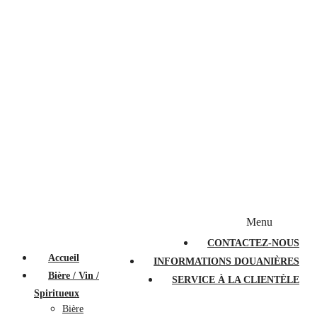
Bougies et diffuseurs
Stylos en cristal
Sacs à main
Portefeuilles
Valises
Couteaux suisses
Magasiner par marque
Menu
PROMOTIONS
À PROPOS
FAQ
CONTACTEZ-NOUS
Accueil
INFORMATIONS DOUANIÈRES
Bière / Vin /
SERVICE À LA CLIENTÈLE
Spiritueux
Bière