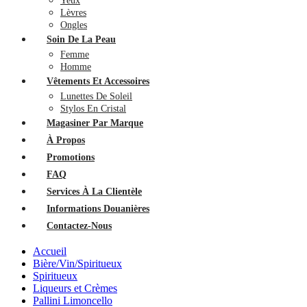
Yeux
Lèvres
Ongles
Soin De La Peau
Femme
Homme
Vêtements Et Accessoires
Lunettes De Soleil
Stylos En Cristal
Magasiner Par Marque
À Propos
Promotions
FAQ
Services À La Clientèle
Informations Douanières
Contactez-Nous
Accueil
Bière/Vin/Spiritueux
Spiritueux
Liqueurs et Crèmes
Pallini Limoncello