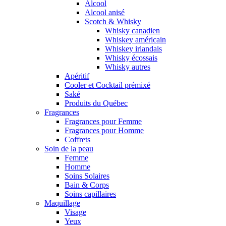
Alcool
Alcool anisé
Scotch & Whisky
Whisky canadien
Whiskey américain
Whiskey irlandais
Whisky écossais
Whisky autres
Apéritif
Cooler et Cocktail prémixé
Saké
Produits du Québec
Fragrances
Fragrances pour Femme
Fragrances pour Homme
Coffrets
Soin de la peau
Femme
Homme
Soins Solaires
Bain & Corps
Soins capillaires
Maquillage
Visage
Yeux