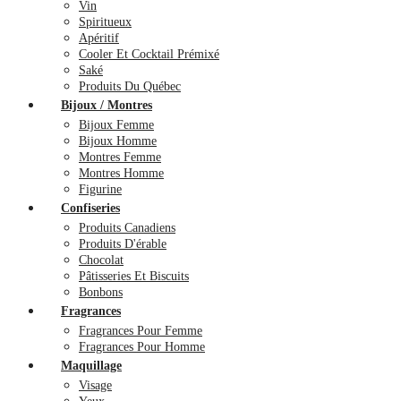
Vin
Spiritueux
Apéritif
Cooler Et Cocktail Prémixé
Saké
Produits Du Québec
Bijoux / Montres
Bijoux Femme
Bijoux Homme
Montres Femme
Montres Homme
Figurine
Confiseries
Produits Canadiens
Produits D'érable
Chocolat
Pâtisseries Et Biscuits
Bonbons
Fragrances
Fragrances Pour Femme
Fragrances Pour Homme
Maquillage
Visage