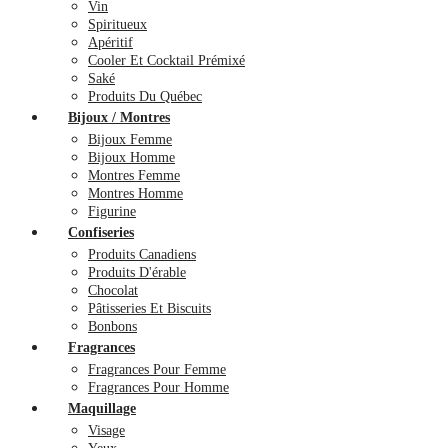
Vin
Spiritueux
Apéritif
Cooler Et Cocktail Prémixé
Saké
Produits Du Québec
Bijoux / Montres
Bijoux Femme
Bijoux Homme
Montres Femme
Montres Homme
Figurine
Confiseries
Produits Canadiens
Produits D'érable
Chocolat
Pâtisseries Et Biscuits
Bonbons
Fragrances
Fragrances Pour Femme
Fragrances Pour Homme
Maquillage
Visage