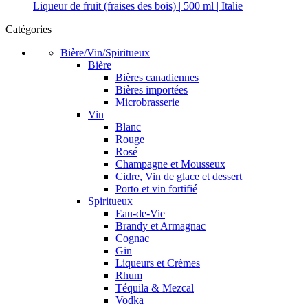
Liqueur de fruit (fraises des bois) | 500 ml | Italie
Catégories
Bière/Vin/Spiritueux
Bière
Bières canadiennes
Bières importées
Microbrasserie
Vin
Blanc
Rouge
Rosé
Champagne et Mousseux
Cidre, Vin de glace et dessert
Porto et vin fortifié
Spiritueux
Eau-de-Vie
Brandy et Armagnac
Cognac
Gin
Liqueurs et Crèmes
Rhum
Téquila & Mezcal
Vodka