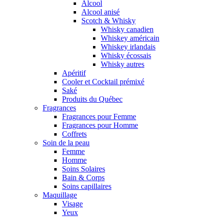
Alcool
Alcool anisé
Scotch & Whisky
Whisky canadien
Whiskey américain
Whiskey irlandais
Whisky écossais
Whisky autres
Apéritif
Cooler et Cocktail prémixé
Saké
Produits du Québec
Fragrances
Fragrances pour Femme
Fragrances pour Homme
Coffrets
Soin de la peau
Femme
Homme
Soins Solaires
Bain & Corps
Soins capillaires
Maquillage
Visage
Yeux