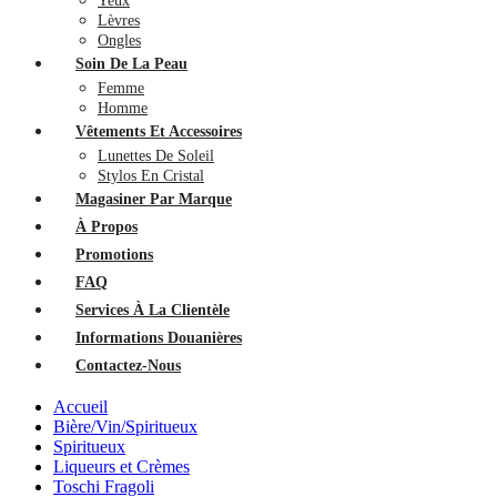
Yeux
Lèvres
Ongles
Soin De La Peau
Femme
Homme
Vêtements Et Accessoires
Lunettes De Soleil
Stylos En Cristal
Magasiner Par Marque
À Propos
Promotions
FAQ
Services À La Clientèle
Informations Douanières
Contactez-Nous
Accueil
Bière/Vin/Spiritueux
Spiritueux
Liqueurs et Crèmes
Toschi Fragoli