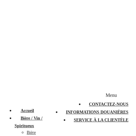
Bougies et diffuseurs
Stylos en cristal
Sacs à main
Portefeuilles
Valises
Couteaux suisses
Magasiner par marque
Menu
PROMOTIONS
À PROPOS
FAQ
CONTACTEZ-NOUS
Accueil
INFORMATIONS DOUANIÈRES
Bière / Vin /
SERVICE À LA CLIENTÈLE
Spiritueux
Bière