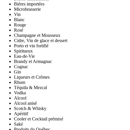
Bières importées
Microbrasserie
Vin
Blanc
Rouge
Rosé
Champagne et Mousseux
Cidre, Vin de glace et dessert
Porto et vin fortifié
Spiritueux
Eau-de-Vie
Brandy et Armagnac
Cognac
Gin
Liqueurs et Crèmes
Rhum
Téquila & Mezcal
Vodka
Alcool
Alcool anisé
Scotch & Whisky
Apéritif
Cooler et Cocktail prémixé
Saké
Produits du Québec