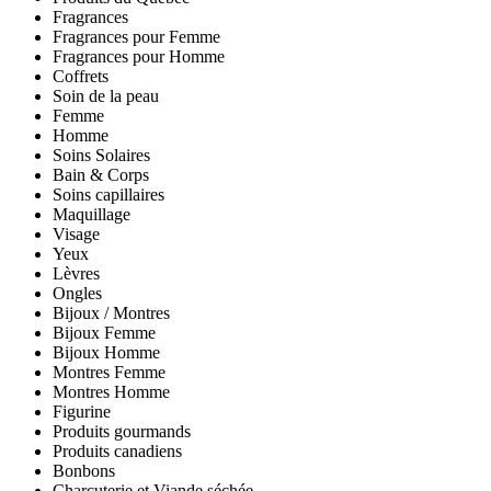
Fragrances
Fragrances pour Femme
Fragrances pour Homme
Coffrets
Soin de la peau
Femme
Homme
Soins Solaires
Bain & Corps
Soins capillaires
Maquillage
Visage
Yeux
Lèvres
Ongles
Bijoux / Montres
Bijoux Femme
Bijoux Homme
Montres Femme
Montres Homme
Figurine
Produits gourmands
Produits canadiens
Bonbons
Charcuterie et Viande séchée