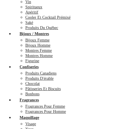
Vin
Spiritueux
Apéritif
Cooler Et Cocktail Prémixé
Saké
Produits Du Québec
Bijoux / Montres
Bijoux Femme
Bijoux Homme
Montres Femme
Montres Homme
Figurine
Confiseries
Produits Canadiens
Produits D'érable
Chocolat
Pâtisseries Et Biscuits
Bonbons
Fragrances
Fragrances Pour Femme
Fragrances Pour Homme
Maquillage
Visage