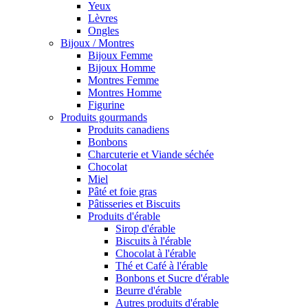
Yeux
Lèvres
Ongles
Bijoux / Montres
Bijoux Femme
Bijoux Homme
Montres Femme
Montres Homme
Figurine
Produits gourmands
Produits canadiens
Bonbons
Charcuterie et Viande séchée
Chocolat
Miel
Pâté et foie gras
Pâtisseries et Biscuits
Produits d'érable
Sirop d'érable
Biscuits à l'érable
Chocolat à l'érable
Thé et Café à l'érable
Bonbons et Sucre d'érable
Beurre d'érable
Autres produits d'érable