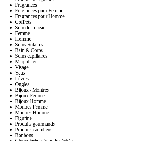
Fragrances
Fragrances pour Femme
Fragrances pour Homme
Coffrets
Soin de la peau
Femme
Homme
Soins Solaires
Bain & Corps
Soins capillaires
Maquillage
Visage
Yeux
Lèvres
Ongles
Bijoux / Montres
Bijoux Femme
Bijoux Homme
Montres Femme
Montres Homme
Figurine
Produits gourmands
Produits canadiens
Bonbons
Charcuterie et Viande séchée