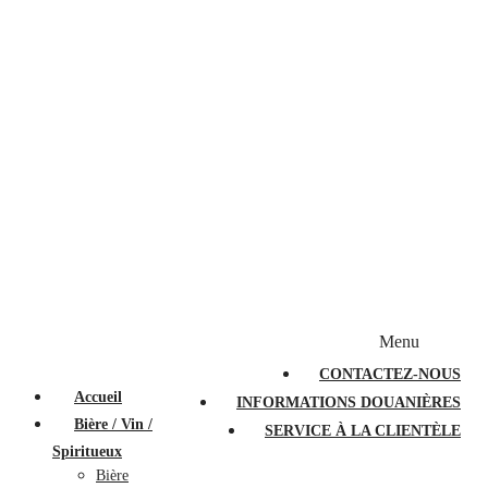
Bougies et diffuseurs
Stylos en cristal
Sacs à main
Portefeuilles
Valises
Couteaux suisses
Magasiner par marque
Menu
PROMOTIONS
À PROPOS
FAQ
CONTACTEZ-NOUS
Accueil
INFORMATIONS DOUANIÈRES
Bière / Vin /
SERVICE À LA CLIENTÈLE
Spiritueux
Bière