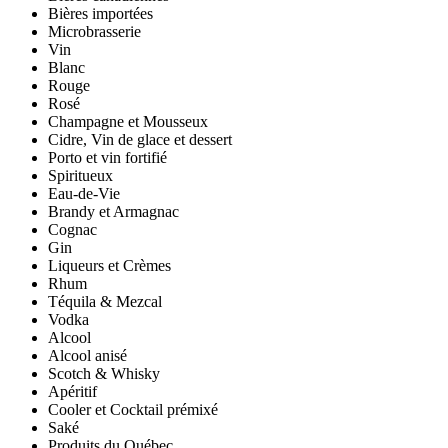
Bières importées
Microbrasserie
Vin
Blanc
Rouge
Rosé
Champagne et Mousseux
Cidre, Vin de glace et dessert
Porto et vin fortifié
Spiritueux
Eau-de-Vie
Brandy et Armagnac
Cognac
Gin
Liqueurs et Crèmes
Rhum
Téquila & Mezcal
Vodka
Alcool
Alcool anisé
Scotch & Whisky
Apéritif
Cooler et Cocktail prémixé
Saké
Produits du Québec