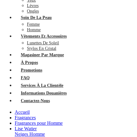
Yeux
Lèvres
Ongles
Soin De La Peau
Femme
Homme
Vêtements Et Accessoires
Lunettes De Soleil
Stylos En Cristal
Magasiner Par Marque
À Propos
Promotions
FAQ
Services À La Clientèle
Informations Douanières
Contactez-Nous
Accueil
Fragrances
Fragrances pour Homme
Lise Watier
Neiges Homme