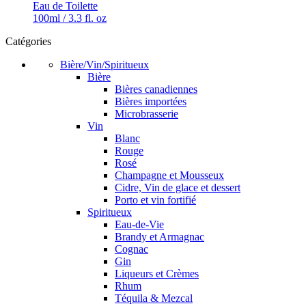
Eau de Toilette
100ml / 3.3 fl. oz
Catégories
Bière/Vin/Spiritueux
Bière
Bières canadiennes
Bières importées
Microbrasserie
Vin
Blanc
Rouge
Rosé
Champagne et Mousseux
Cidre, Vin de glace et dessert
Porto et vin fortifié
Spiritueux
Eau-de-Vie
Brandy et Armagnac
Cognac
Gin
Liqueurs et Crèmes
Rhum
Téquila & Mezcal