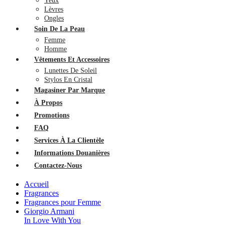
Yeux
Lèvres
Ongles
Soin De La Peau
Femme
Homme
Vêtements Et Accessoires
Lunettes De Soleil
Stylos En Cristal
Magasiner Par Marque
À Propos
Promotions
FAQ
Services À La Clientèle
Informations Douanières
Contactez-Nous
Accueil
Fragrances
Fragrances pour Femme
Giorgio Armani
In Love With You