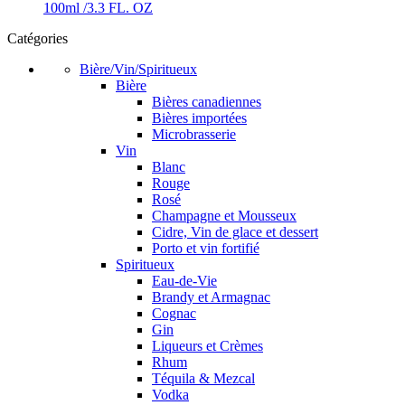
100ml /3.3 FL. OZ
Catégories
Bière/Vin/Spiritueux
Bière
Bières canadiennes
Bières importées
Microbrasserie
Vin
Blanc
Rouge
Rosé
Champagne et Mousseux
Cidre, Vin de glace et dessert
Porto et vin fortifié
Spiritueux
Eau-de-Vie
Brandy et Armagnac
Cognac
Gin
Liqueurs et Crèmes
Rhum
Téquila & Mezcal
Vodka