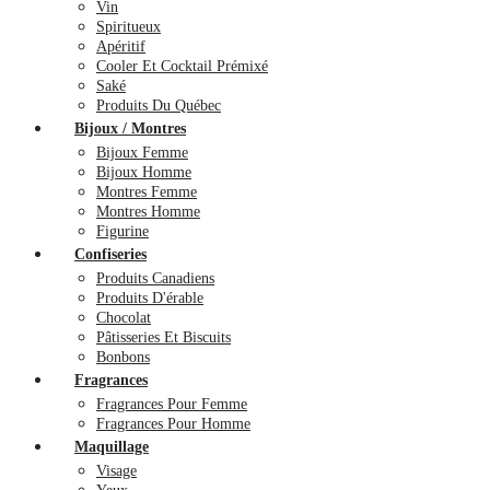
Vin
Spiritueux
Apéritif
Cooler Et Cocktail Prémixé
Saké
Produits Du Québec
Bijoux / Montres
Bijoux Femme
Bijoux Homme
Montres Femme
Montres Homme
Figurine
Confiseries
Produits Canadiens
Produits D'érable
Chocolat
Pâtisseries Et Biscuits
Bonbons
Fragrances
Fragrances Pour Femme
Fragrances Pour Homme
Maquillage
Visage