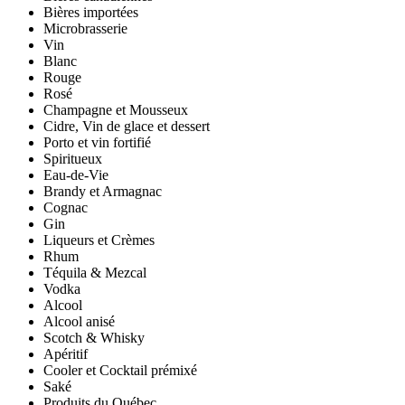
Bières importées
Microbrasserie
Vin
Blanc
Rouge
Rosé
Champagne et Mousseux
Cidre, Vin de glace et dessert
Porto et vin fortifié
Spiritueux
Eau-de-Vie
Brandy et Armagnac
Cognac
Gin
Liqueurs et Crèmes
Rhum
Téquila & Mezcal
Vodka
Alcool
Alcool anisé
Scotch & Whisky
Apéritif
Cooler et Cocktail prémixé
Saké
Produits du Québec