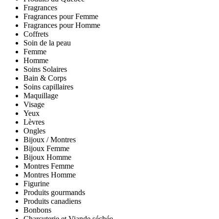
Fragrances
Fragrances pour Femme
Fragrances pour Homme
Coffrets
Soin de la peau
Femme
Homme
Soins Solaires
Bain & Corps
Soins capillaires
Maquillage
Visage
Yeux
Lèvres
Ongles
Bijoux / Montres
Bijoux Femme
Bijoux Homme
Montres Femme
Montres Homme
Figurine
Produits gourmands
Produits canadiens
Bonbons
Charcuterie et Viande séchée