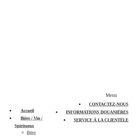
Bougies et diffuseurs
Stylos en cristal
Sacs à main
Portefeuilles
Valises
Couteaux suisses
Magasiner par marque
Menu
PROMOTIONS
À PROPOS
FAQ
CONTACTEZ-NOUS
Accueil
INFORMATIONS DOUANIÈRES
Bière / Vin /
SERVICE À LA CLIENTÈLE
Spiritueux
Bière