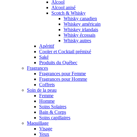
Alcool
Alcool anisé
Scotch & Whisky
Whisky canadien
Whiskey américain
Whiskey irlandais
Whisky écossais
Whisky autres
Apéritif
Cooler et Cocktail prémixé
Saké
Produits du Québec
Fragrances
Fragrances pour Femme
Fragrances pour Homme
Coffrets
Soin de la peau
Femme
Homme
Soins Solaires
Bain & Corps
Soins capillaires
Maquillage
Visage
Yeux