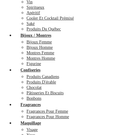
Vin
Spiritueux
Apéritif
Cooler Et Cocktail Prémixé
Saké
Produits Du Québec
Bijoux / Montres
Bijoux Femme
Bijoux Homme
Montres Femme
Montres Homme
Figurine
Confiseries
Produits Canadiens
Produits D'érable
Chocolat
Pâtisseries Et Biscuits
Bonbons
Fragrances
Fragrances Pour Femme
Fragrances Pour Homme
Maquillage
Visage