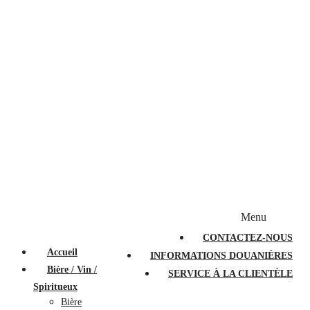
Bougies et diffuseurs
Stylos en cristal
Sacs à main
Portefeuilles
Valises
Couteaux suisses
Magasiner par marque
Menu
PROMOTIONS
À PROPOS
FAQ
CONTACTEZ-NOUS
Accueil
INFORMATIONS DOUANIÈRES
Bière / Vin /
SERVICE À LA CLIENTÈLE
Spiritueux
Bière