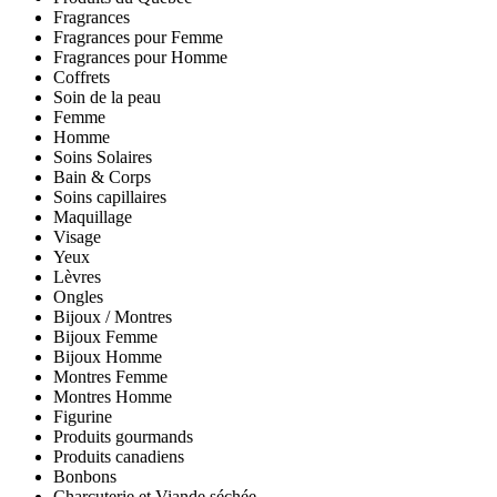
Fragrances
Fragrances pour Femme
Fragrances pour Homme
Coffrets
Soin de la peau
Femme
Homme
Soins Solaires
Bain & Corps
Soins capillaires
Maquillage
Visage
Yeux
Lèvres
Ongles
Bijoux / Montres
Bijoux Femme
Bijoux Homme
Montres Femme
Montres Homme
Figurine
Produits gourmands
Produits canadiens
Bonbons
Charcuterie et Viande séchée