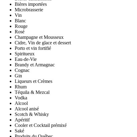
Bières importées
Microbrasserie
Vin
Blanc
Rouge
Rosé
Champagne et Mousseux
Cidre, Vin de glace et dessert
Porto et vin fortifié
Spiritueux
Eau-de-Vie
Brandy et Armagnac
Cognac
Gin
Liqueurs et Crèmes
Rhum
Téquila & Mezcal
Vodka
Alcool
Alcool anisé
Scotch & Whisky
Apéritif
Cooler et Cocktail prémixé
Saké
Produits du Québec