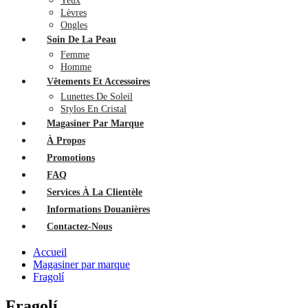
Yeux
Lèvres
Ongles
Soin De La Peau
Femme
Homme
Vêtements Et Accessoires
Lunettes De Soleil
Stylos En Cristal
Magasiner Par Marque
À Propos
Promotions
FAQ
Services À La Clientèle
Informations Douanières
Contactez-Nous
Accueil
Magasiner par marque
Fragolí
Fragolí