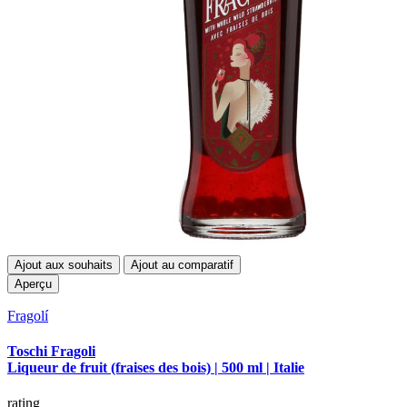
Ajout aux souhaits
Ajout au comparatif
Aperçu
Fragolí
Toschi Fragoli
Liqueur de fruit (fraises des bois) | 500 ml | Italie
rating