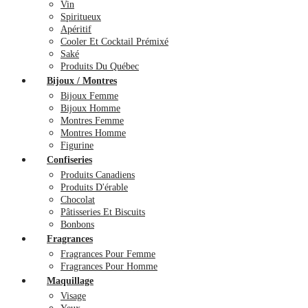
Vin
Spiritueux
Apéritif
Cooler Et Cocktail Prémixé
Saké
Produits Du Québec
Bijoux / Montres
Bijoux Femme
Bijoux Homme
Montres Femme
Montres Homme
Figurine
Confiseries
Produits Canadiens
Produits D'érable
Chocolat
Pâtisseries Et Biscuits
Bonbons
Fragrances
Fragrances Pour Femme
Fragrances Pour Homme
Maquillage
Visage