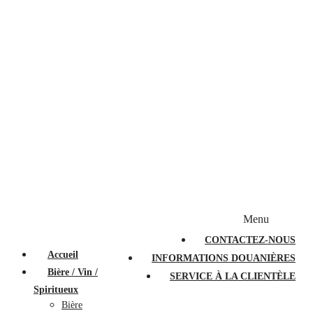
Bougies et diffuseurs
Stylos en cristal
Sacs à main
Portefeuilles
Valises
Couteaux suisses
Magasiner par marque
Menu
PROMOTIONS
À PROPOS
FAQ
CONTACTEZ-NOUS
Accueil
INFORMATIONS DOUANIÈRES
Bière / Vin /
SERVICE À LA CLIENTÈLE
Spiritueux
Bière