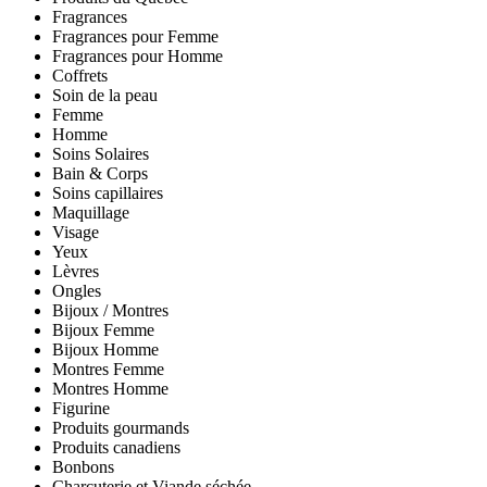
Fragrances
Fragrances pour Femme
Fragrances pour Homme
Coffrets
Soin de la peau
Femme
Homme
Soins Solaires
Bain & Corps
Soins capillaires
Maquillage
Visage
Yeux
Lèvres
Ongles
Bijoux / Montres
Bijoux Femme
Bijoux Homme
Montres Femme
Montres Homme
Figurine
Produits gourmands
Produits canadiens
Bonbons
Charcuterie et Viande séchée