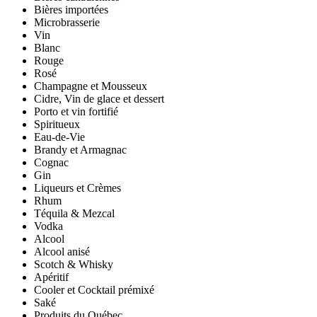
Bières importées
Microbrasserie
Vin
Blanc
Rouge
Rosé
Champagne et Mousseux
Cidre, Vin de glace et dessert
Porto et vin fortifié
Spiritueux
Eau-de-Vie
Brandy et Armagnac
Cognac
Gin
Liqueurs et Crèmes
Rhum
Téquila & Mezcal
Vodka
Alcool
Alcool anisé
Scotch & Whisky
Apéritif
Cooler et Cocktail prémixé
Saké
Produits du Québec