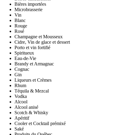
Bières importées
Microbrasserie
Vin
Blanc
Rouge
Rosé
Champagne et Mousseux
Cidre, Vin de glace et dessert
Porto et vin fortifié
Spiritueux
Eau-de-Vie
Brandy et Armagnac
Cognac
Gin
Liqueurs et Crèmes
Rhum
Téquila & Mezcal
Vodka
Alcool
Alcool anisé
Scotch & Whisky
Apéritif
Cooler et Cocktail prémixé
Saké
Produits du Québec