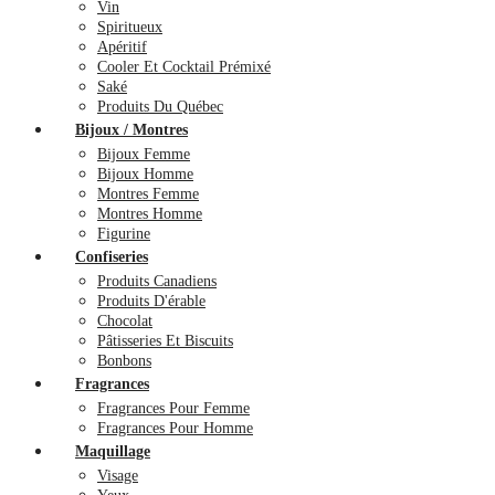
Vin
Spiritueux
Apéritif
Cooler Et Cocktail Prémixé
Saké
Produits Du Québec
Bijoux / Montres
Bijoux Femme
Bijoux Homme
Montres Femme
Montres Homme
Figurine
Confiseries
Produits Canadiens
Produits D'érable
Chocolat
Pâtisseries Et Biscuits
Bonbons
Fragrances
Fragrances Pour Femme
Fragrances Pour Homme
Maquillage
Visage