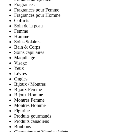
Fragrances
Fragrances pour Femme
Fragrances pour Homme
Coffrets
Soin de la peau
Femme
Homme
Soins Solaires
Bain & Corps
Soins capillaires
Maquillage
Visage
Yeux
Lèvres
Ongles
Bijoux / Montres
Bijoux Femme
Bijoux Homme
Montres Femme
Montres Homme
Figurine
Produits gourmands
Produits canadiens
Bonbons
Charcuterie et Viande séchée