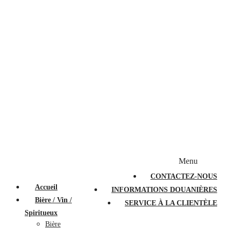
Bougies et diffuseurs
Stylos en cristal
Sacs à main
Portefeuilles
Valises
Couteaux suisses
Magasiner par marque
Menu
PROMOTIONS
À PROPOS
FAQ
CONTACTEZ-NOUS
Accueil
INFORMATIONS DOUANIÈRES
Bière / Vin /
SERVICE À LA CLIENTÈLE
Spiritueux
Bière