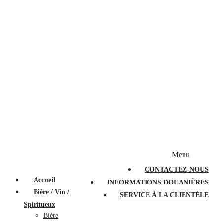
Bougies et diffuseurs
Stylos en cristal
Sacs à main
Portefeuilles
Valises
Couteaux suisses
Magasiner par marque
Menu
PROMOTIONS
À PROPOS
FAQ
CONTACTEZ-NOUS
Accueil
INFORMATIONS DOUANIÈRES
Bière / Vin /
SERVICE À LA CLIENTÈLE
Spiritueux
Bière