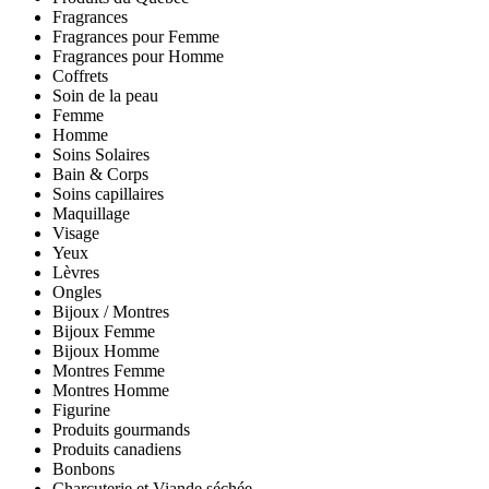
Fragrances
Fragrances pour Femme
Fragrances pour Homme
Coffrets
Soin de la peau
Femme
Homme
Soins Solaires
Bain & Corps
Soins capillaires
Maquillage
Visage
Yeux
Lèvres
Ongles
Bijoux / Montres
Bijoux Femme
Bijoux Homme
Montres Femme
Montres Homme
Figurine
Produits gourmands
Produits canadiens
Bonbons
Charcuterie et Viande séchée