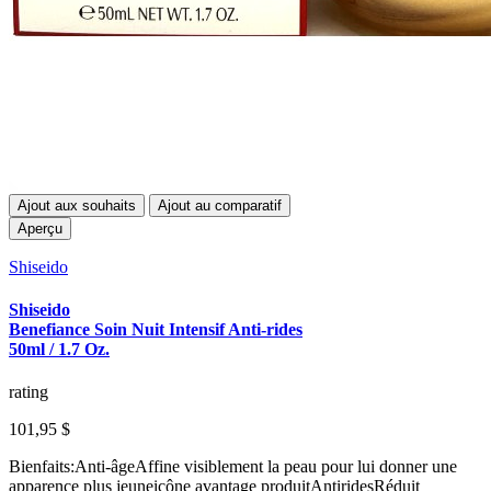
Ajout aux souhaits
Ajout au comparatif
Aperçu
Shiseido
Shiseido
Benefiance Soin Nuit Intensif Anti-rides
50ml / 1.7 Oz.
rating
101,95 $
Bienfaits:Anti-âgeAffine visiblement la peau pour lui donner une
apparence plus jeuneicône avantage produitAntiridesRéduit