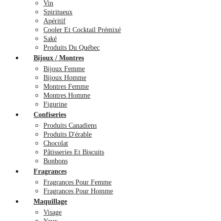
Vin
Spiritueux
Apéritif
Cooler Et Cocktail Prémixé
Saké
Produits Du Québec
Bijoux / Montres
Bijoux Femme
Bijoux Homme
Montres Femme
Montres Homme
Figurine
Confiseries
Produits Canadiens
Produits D'érable
Chocolat
Pâtisseries Et Biscuits
Bonbons
Fragrances
Fragrances Pour Femme
Fragrances Pour Homme
Maquillage
Visage