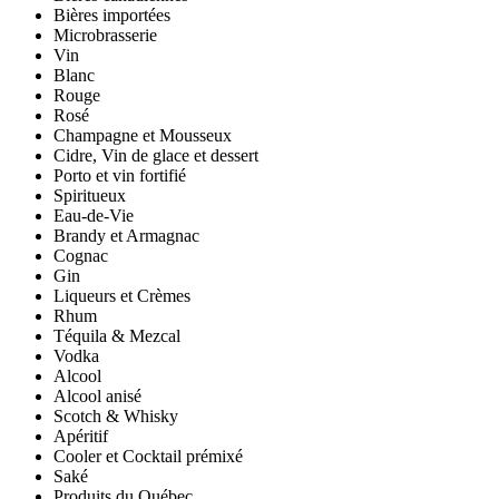
Bières importées
Microbrasserie
Vin
Blanc
Rouge
Rosé
Champagne et Mousseux
Cidre, Vin de glace et dessert
Porto et vin fortifié
Spiritueux
Eau-de-Vie
Brandy et Armagnac
Cognac
Gin
Liqueurs et Crèmes
Rhum
Téquila & Mezcal
Vodka
Alcool
Alcool anisé
Scotch & Whisky
Apéritif
Cooler et Cocktail prémixé
Saké
Produits du Québec