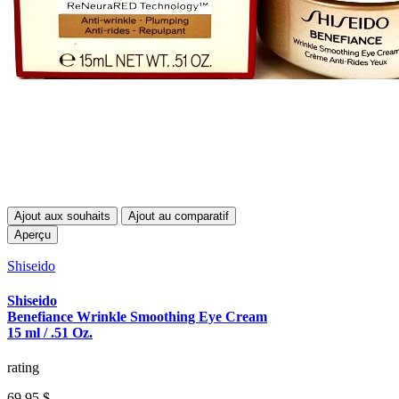
Ajout aux souhaits
Ajout au comparatif
Aperçu
Shiseido
Shiseido
Benefiance Wrinkle Smoothing Eye Cream
15 ml / .51 Oz.
rating
69,95 $