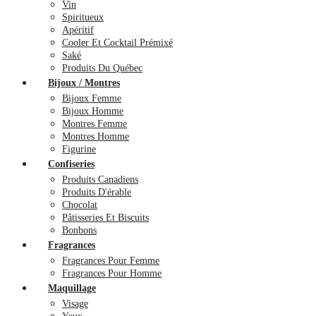
Vin
Spiritueux
Apéritif
Cooler Et Cocktail Prémixé
Saké
Produits Du Québec
Bijoux / Montres
Bijoux Femme
Bijoux Homme
Montres Femme
Montres Homme
Figurine
Confiseries
Produits Canadiens
Produits D'érable
Chocolat
Pâtisseries Et Biscuits
Bonbons
Fragrances
Fragrances Pour Femme
Fragrances Pour Homme
Maquillage
Visage