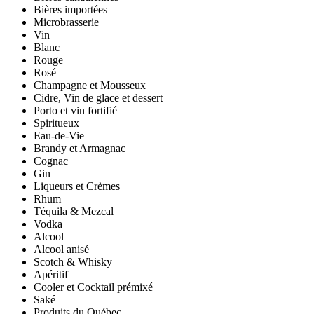
Bières importées
Microbrasserie
Vin
Blanc
Rouge
Rosé
Champagne et Mousseux
Cidre, Vin de glace et dessert
Porto et vin fortifié
Spiritueux
Eau-de-Vie
Brandy et Armagnac
Cognac
Gin
Liqueurs et Crèmes
Rhum
Téquila & Mezcal
Vodka
Alcool
Alcool anisé
Scotch & Whisky
Apéritif
Cooler et Cocktail prémixé
Saké
Produits du Québec