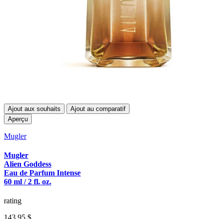
Ajout aux souhaits
Ajout au comparatif
Aperçu
Mugler
Mugler
Alien Goddess
Eau de Parfum Intense
60 ml / 2 fl. oz.
rating
143,95 $