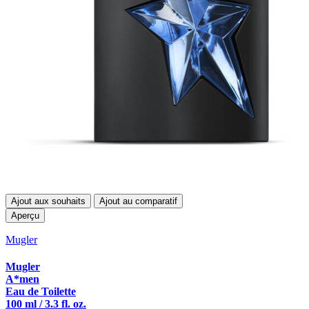
Ajout aux souhaits
Ajout au comparatif
Aperçu
Mugler
Mugler
A*men
Eau de Toilette
100 ml / 3.3 fl. oz.