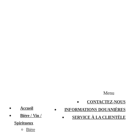
Bougies et diffuseurs
Stylos en cristal
Sacs à main
Portefeuilles
Valises
Couteaux suisses
Magasiner par marque
Menu
PROMOTIONS
À PROPOS
FAQ
CONTACTEZ-NOUS
Accueil
INFORMATIONS DOUANIÈRES
Bière / Vin /
SERVICE À LA CLIENTÈLE
Spiritueux
Bière