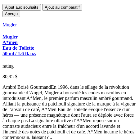
Ajout aux souhaits
Ajout au comparatif
Aperçu
Mugler
Mugler
A*men
Eau de Toilette
50 ml / 1.6 fl. oz.
rating
80,95 $
Ambré Boisé GourmandEn 1996, dans le sillage de la révolution
gourmande d’Angel, Mugler a bousculé les codes masculins en
introduisant A*Men, le premier parfum masculin ambré gourmand.
Alliant la puissance du patchouli signature de la marque à la vigueur
de l’absolu de café, A*Men Eau de Toilette évoque l'essence d'un
héros — une présence magnétique dont l'aura se déploie avec force
à chaque pas.La signature olfactive d’A*Men repose sur un
contraste audacieux entre la fraîcheur d'un accord lavande et
l'intensité des notes de patchouli et de café. A*Men incarne le héros
contemporain, laissant d..