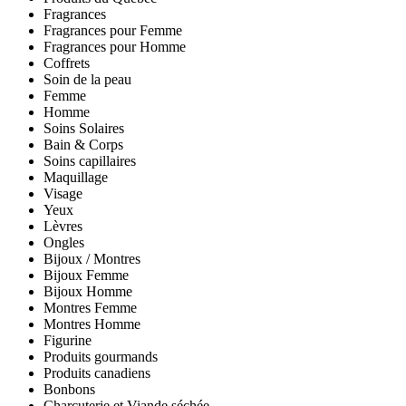
Fragrances
Fragrances pour Femme
Fragrances pour Homme
Coffrets
Soin de la peau
Femme
Homme
Soins Solaires
Bain & Corps
Soins capillaires
Maquillage
Visage
Yeux
Lèvres
Ongles
Bijoux / Montres
Bijoux Femme
Bijoux Homme
Montres Femme
Montres Homme
Figurine
Produits gourmands
Produits canadiens
Bonbons
Charcuterie et Viande séchée