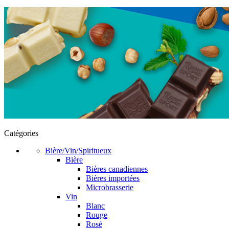
Catégories
Bière/Vin/Spiritueux
Bière
Bières canadiennes
Bières importées
Microbrasserie
Vin
Blanc
Rouge
Rosé