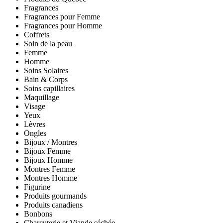
Fragrances
Fragrances pour Femme
Fragrances pour Homme
Coffrets
Soin de la peau
Femme
Homme
Soins Solaires
Bain & Corps
Soins capillaires
Maquillage
Visage
Yeux
Lèvres
Ongles
Bijoux / Montres
Bijoux Femme
Bijoux Homme
Montres Femme
Montres Homme
Figurine
Produits gourmands
Produits canadiens
Bonbons
Charcuterie et Viande séchée