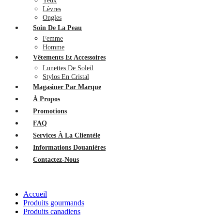
Yeux
Lèvres
Ongles
Soin De La Peau
Femme
Homme
Vêtements Et Accessoires
Lunettes De Soleil
Stylos En Cristal
Magasiner Par Marque
À Propos
Promotions
FAQ
Services À La Clientèle
Informations Douanières
Contactez-Nous
Accueil
Produits gourmands
Produits canadiens