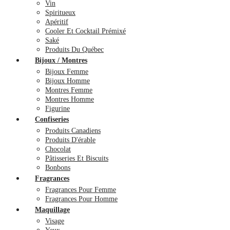
Vin
Spiritueux
Apéritif
Cooler Et Cocktail Prémixé
Saké
Produits Du Québec
Bijoux / Montres
Bijoux Femme
Bijoux Homme
Montres Femme
Montres Homme
Figurine
Confiseries
Produits Canadiens
Produits D'érable
Chocolat
Pâtisseries Et Biscuits
Bonbons
Fragrances
Fragrances Pour Femme
Fragrances Pour Homme
Maquillage
Visage