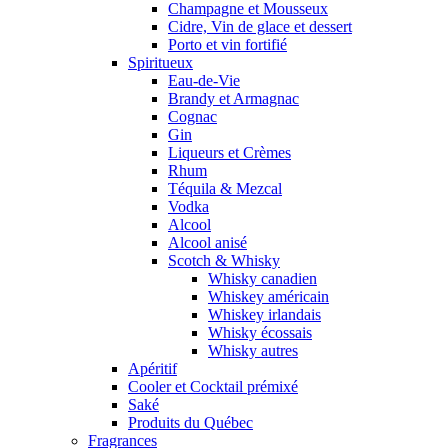
Champagne et Mousseux
Cidre, Vin de glace et dessert
Porto et vin fortifié
Spiritueux
Eau-de-Vie
Brandy et Armagnac
Cognac
Gin
Liqueurs et Crèmes
Rhum
Téquila & Mezcal
Vodka
Alcool
Alcool anisé
Scotch & Whisky
Whisky canadien
Whiskey américain
Whiskey irlandais
Whisky écossais
Whisky autres
Apéritif
Cooler et Cocktail prémixé
Saké
Produits du Québec
Fragrances