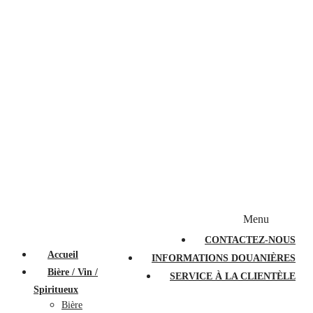
Bougies et diffuseurs
Stylos en cristal
Sacs à main
Portefeuilles
Valises
Couteaux suisses
Magasiner par marque
Menu
PROMOTIONS
À PROPOS
FAQ
CONTACTEZ-NOUS
Accueil
INFORMATIONS DOUANIÈRES
Bière / Vin /
SERVICE À LA CLIENTÈLE
Spiritueux
Bière