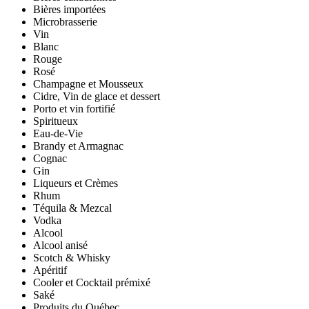
Bières importées
Microbrasserie
Vin
Blanc
Rouge
Rosé
Champagne et Mousseux
Cidre, Vin de glace et dessert
Porto et vin fortifié
Spiritueux
Eau-de-Vie
Brandy et Armagnac
Cognac
Gin
Liqueurs et Crèmes
Rhum
Téquila & Mezcal
Vodka
Alcool
Alcool anisé
Scotch & Whisky
Apéritif
Cooler et Cocktail prémixé
Saké
Produits du Québec