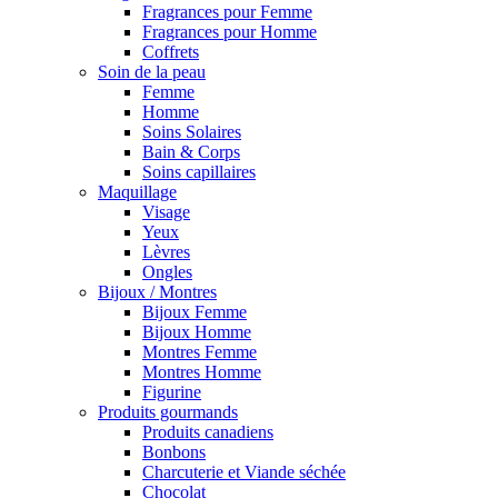
Fragrances pour Femme
Fragrances pour Homme
Coffrets
Soin de la peau
Femme
Homme
Soins Solaires
Bain & Corps
Soins capillaires
Maquillage
Visage
Yeux
Lèvres
Ongles
Bijoux / Montres
Bijoux Femme
Bijoux Homme
Montres Femme
Montres Homme
Figurine
Produits gourmands
Produits canadiens
Bonbons
Charcuterie et Viande séchée
Chocolat