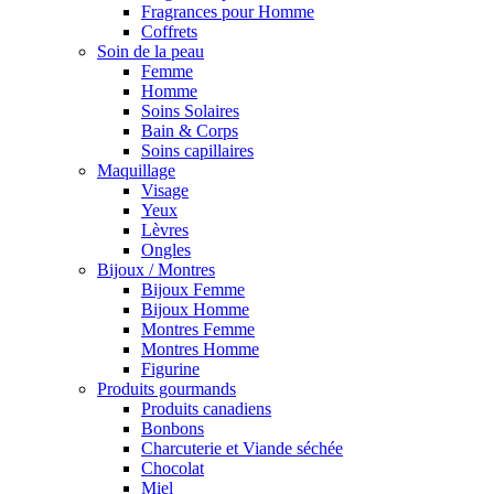
Fragrances pour Homme
Coffrets
Soin de la peau
Femme
Homme
Soins Solaires
Bain & Corps
Soins capillaires
Maquillage
Visage
Yeux
Lèvres
Ongles
Bijoux / Montres
Bijoux Femme
Bijoux Homme
Montres Femme
Montres Homme
Figurine
Produits gourmands
Produits canadiens
Bonbons
Charcuterie et Viande séchée
Chocolat
Miel