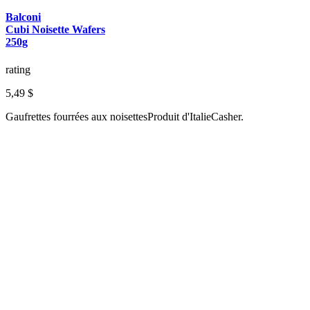
Balconi
Cubi Noisette Wafers
250g
rating
5,49 $
Gaufrettes fourrées aux noisettesProduit d'ItalieCasher.