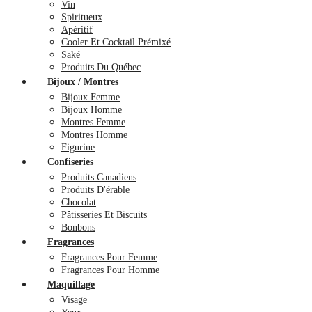
Vin
Spiritueux
Apéritif
Cooler Et Cocktail Prémixé
Saké
Produits Du Québec
Bijoux / Montres
Bijoux Femme
Bijoux Homme
Montres Femme
Montres Homme
Figurine
Confiseries
Produits Canadiens
Produits D'érable
Chocolat
Pâtisseries Et Biscuits
Bonbons
Fragrances
Fragrances Pour Femme
Fragrances Pour Homme
Maquillage
Visage