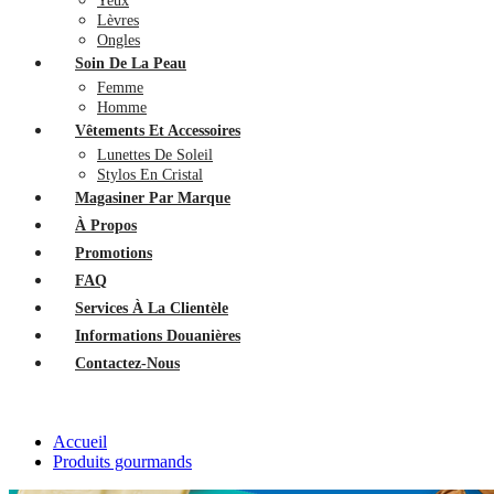
Yeux
Lèvres
Ongles
Soin De La Peau
Femme
Homme
Vêtements Et Accessoires
Lunettes De Soleil
Stylos En Cristal
Magasiner Par Marque
À Propos
Promotions
FAQ
Services À La Clientèle
Informations Douanières
Contactez-Nous
Accueil
Produits gourmands