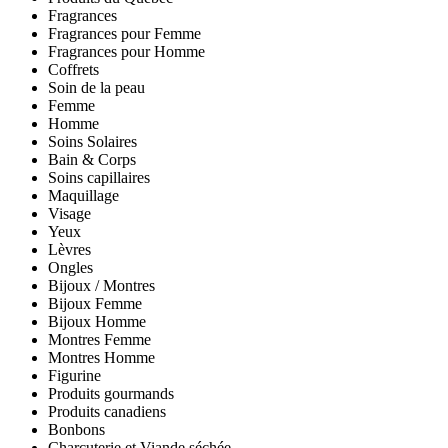
Fragrances
Fragrances pour Femme
Fragrances pour Homme
Coffrets
Soin de la peau
Femme
Homme
Soins Solaires
Bain & Corps
Soins capillaires
Maquillage
Visage
Yeux
Lèvres
Ongles
Bijoux / Montres
Bijoux Femme
Bijoux Homme
Montres Femme
Montres Homme
Figurine
Produits gourmands
Produits canadiens
Bonbons
Charcuterie et Viande séchée