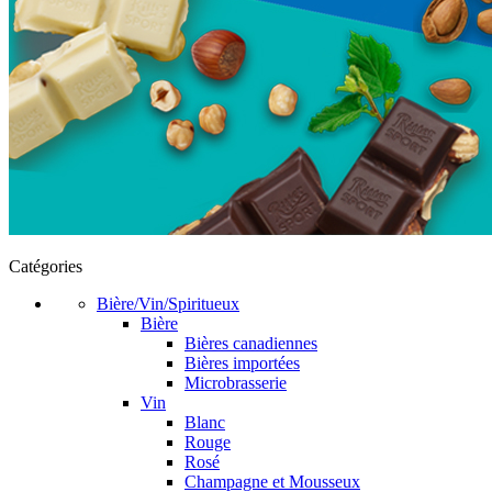
Catégories
Bière/Vin/Spiritueux
Bière
Bières canadiennes
Bières importées
Microbrasserie
Vin
Blanc
Rouge
Rosé
Champagne et Mousseux