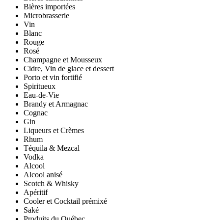
Bières importées
Microbrasserie
Vin
Blanc
Rouge
Rosé
Champagne et Mousseux
Cidre, Vin de glace et dessert
Porto et vin fortifié
Spiritueux
Eau-de-Vie
Brandy et Armagnac
Cognac
Gin
Liqueurs et Crèmes
Rhum
Téquila & Mezcal
Vodka
Alcool
Alcool anisé
Scotch & Whisky
Apéritif
Cooler et Cocktail prémixé
Saké
Produits du Québec