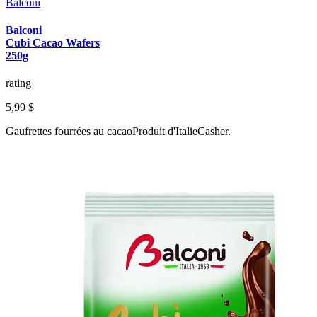
Balconi
Balconi
Cubi Cacao Wafers
250g
rating
5,99 $
Gaufrettes fourrées au cacaoProduit d'ItalieCasher.