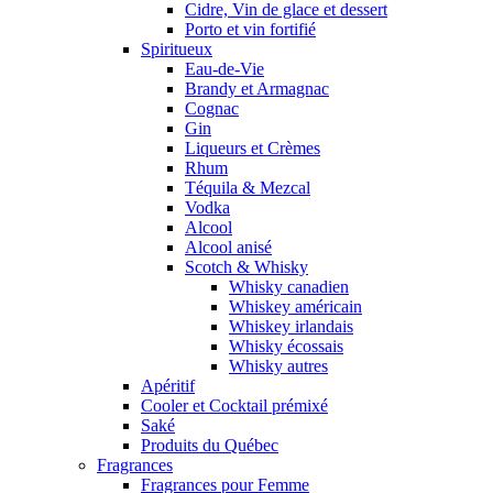
Cidre, Vin de glace et dessert
Porto et vin fortifié
Spiritueux
Eau-de-Vie
Brandy et Armagnac
Cognac
Gin
Liqueurs et Crèmes
Rhum
Téquila & Mezcal
Vodka
Alcool
Alcool anisé
Scotch & Whisky
Whisky canadien
Whiskey américain
Whiskey irlandais
Whisky écossais
Whisky autres
Apéritif
Cooler et Cocktail prémixé
Saké
Produits du Québec
Fragrances
Fragrances pour Femme