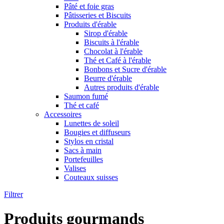
Pâté et foie gras
Pâtisseries et Biscuits
Produits d'érable
Sirop d'érable
Biscuits à l'érable
Chocolat à l'érable
Thé et Café à l'érable
Bonbons et Sucre d'érable
Beurre d'érable
Autres produits d'érable
Saumon fumé
Thé et café
Accessoires
Lunettes de soleil
Bougies et diffuseurs
Stylos en cristal
Sacs à main
Portefeuilles
Valises
Couteaux suisses
Filtrer
Produits gourmands