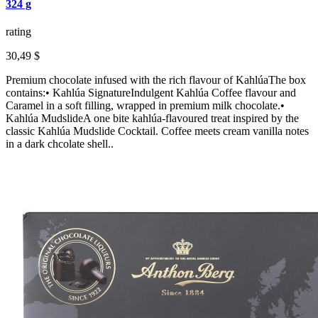
324 g
rating
30,49 $
Premium chocolate infused with the rich flavour of KahlúaThe box
contains:• Kahlúa SignatureIndulgent Kahlúa Coffee flavour and
Caramel in a soft filling, wrapped in premium milk chocolate.•
Kahlúa MudslideA one bite kahlúa-flavoured treat inspired by the
classic Kahlúa Mudslide Cocktail. Coffee meets cream vanilla notes
in a dark chcolate shell..