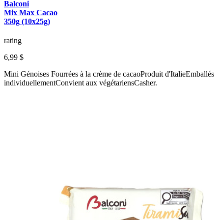
Balconi
Mix Max Cacao
350g (10x25g)
rating
6,99 $
Mini Génoises Fourrées à la crème de cacaoProduit d'ItalieEmballés
individuellementConvient aux végétariensCasher.