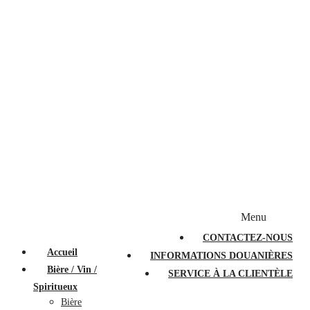
Bougies et diffuseurs
Stylos en cristal
Sacs à main
Portefeuilles
Valises
Couteaux suisses
Magasiner par marque
Menu
PROMOTIONS
À PROPOS
FAQ
CONTACTEZ-NOUS
Accueil
INFORMATIONS DOUANIÈRES
Bière / Vin /
SERVICE À LA CLIENTÈLE
Spiritueux
Bière