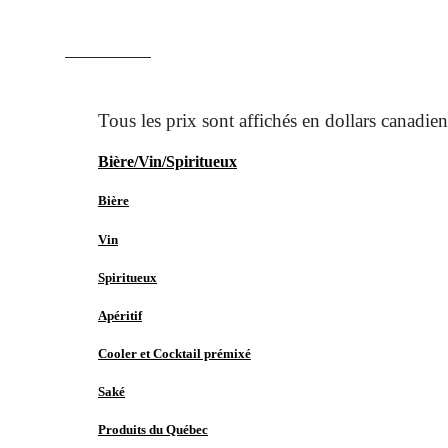
ACCUEIL
MAGASINER
Bière/Vin/Spiritueux
Bière
Vin
Spiritueux
Apéritif
Cooler et Cocktail prémixé
Saké
Produits du Québec