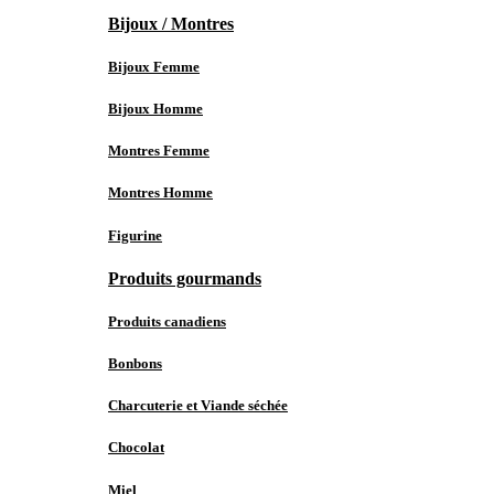
Bijoux / Montres
Bijoux Femme
Bijoux Homme
Montres Femme
Montres Homme
Figurine
Produits gourmands
Produits canadiens
Bonbons
Charcuterie et Viande séchée
Chocolat
Miel