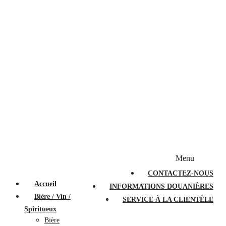
Bougies et diffuseurs
Stylos en cristal
Sacs à main
Portefeuilles
Valises
Couteaux suisses
Magasiner par marque
Menu
PROMOTIONS
À PROPOS
FAQ
CONTACTEZ-NOUS
Accueil
INFORMATIONS DOUANIÈRES
Bière / Vin /
SERVICE À LA CLIENTÈLE
Spiritueux
Bière