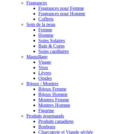
Fragrances
Fragrances pour Femme
Fragrances pour Homme
Coffrets
Soin de la peau
Femme
Homme
Soins Solaires
Bain & Corps
Soins capillaires
Maquillage
Visage
Yeux
Lèvres
Ongles
Bijoux / Montres
Bijoux Femme
Bijoux Homme
Montres Femme
Montres Homme
Figurine
Produits gourmands
Produits canadiens
Bonbons
Charcuterie et Viande séchée