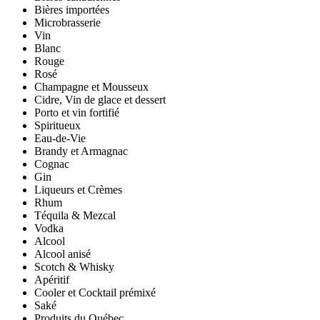
Bières importées
Microbrasserie
Vin
Blanc
Rouge
Rosé
Champagne et Mousseux
Cidre, Vin de glace et dessert
Porto et vin fortifié
Spiritueux
Eau-de-Vie
Brandy et Armagnac
Cognac
Gin
Liqueurs et Crèmes
Rhum
Téquila & Mezcal
Vodka
Alcool
Alcool anisé
Scotch & Whisky
Apéritif
Cooler et Cocktail prémixé
Saké
Produits du Québec