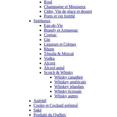
Rosé
Champagne et Mousseux
Cidre, Vin de glace et dessert
Porto et vin fortifié
Spiritueux
Eau-de-Vie
Brandy et Armagnac
Cognac
Gin
Liqueurs et Crèmes
Rhum
Téquila & Mezcal
Vodka
Alcool
Alcool anisé
Scotch & Whisky
Whisky canadien
Whiskey américain
Whiskey irlandais
Whisky écossais
Whisky autres
Apéritif
Cooler et Cocktail prémixé
Saké
Produits du Québec