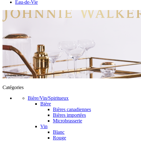
Eau-de-Vie
Catégories
Bière/Vin/Spiritueux
Bière
Bières canadiennes
Bières importées
Microbrasserie
Vin
Blanc
Rouge