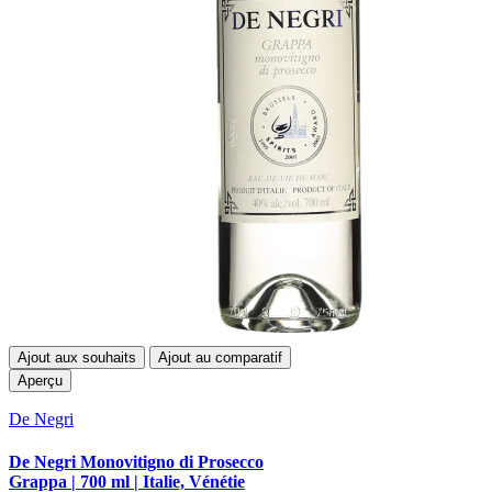
Ajout aux souhaits
Ajout au comparatif
Aperçu
De Negri
De Negri Monovitigno di Prosecco
Grappa | 700 ml | Italie, Vénétie