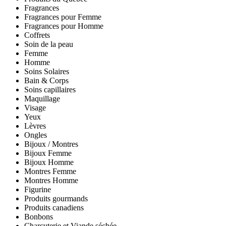
Fragrances
Fragrances pour Femme
Fragrances pour Homme
Coffrets
Soin de la peau
Femme
Homme
Soins Solaires
Bain & Corps
Soins capillaires
Maquillage
Visage
Yeux
Lèvres
Ongles
Bijoux / Montres
Bijoux Femme
Bijoux Homme
Montres Femme
Montres Homme
Figurine
Produits gourmands
Produits canadiens
Bonbons
Charcuterie et Viande séchée