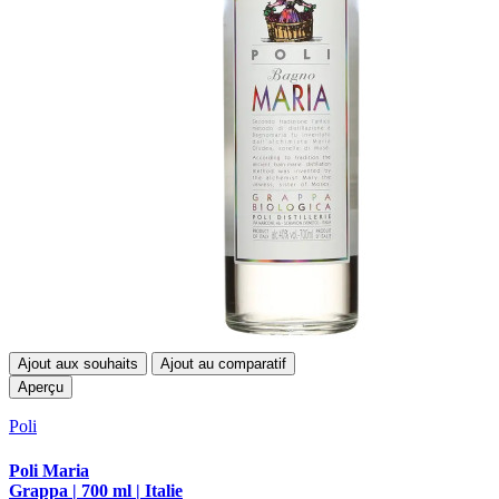
Ajout aux souhaits
Ajout au comparatif
Aperçu
Poli
Poli Maria
Grappa | 700 ml | Italie