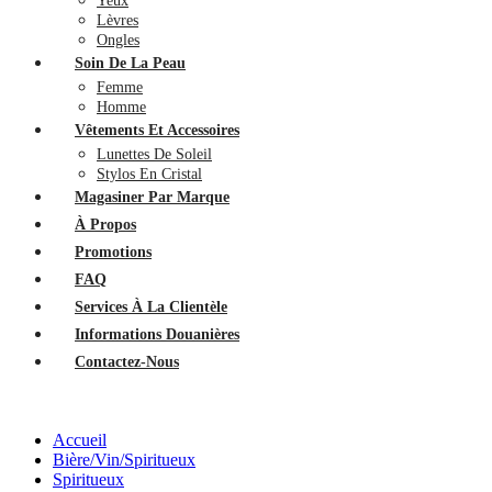
Yeux
Lèvres
Ongles
Soin De La Peau
Femme
Homme
Vêtements Et Accessoires
Lunettes De Soleil
Stylos En Cristal
Magasiner Par Marque
À Propos
Promotions
FAQ
Services À La Clientèle
Informations Douanières
Contactez-Nous
Accueil
Bière/Vin/Spiritueux
Spiritueux