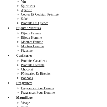
Vin
Spiritueux
Apéritif
Cooler Et Cocktail Prémixé
Saké
Produits Du Québec
Bijoux / Montres
Bijoux Femme
Bijoux Homme
Montres Femme
Montres Homme
Figurine
Confiseries
Produits Canadiens
Produits D'érable
Chocolat
Pâtisseries Et Biscuits
Bonbons
Fragrances
Fragrances Pour Femme
Fragrances Pour Homme
Maquillage
Visage