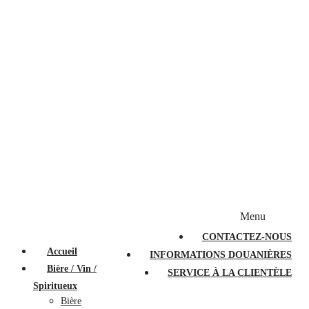
Bougies et diffuseurs
Stylos en cristal
Sacs à main
Portefeuilles
Valises
Couteaux suisses
Magasiner par marque
Menu
PROMOTIONS
À PROPOS
FAQ
CONTACTEZ-NOUS
Accueil
INFORMATIONS DOUANIÈRES
Bière / Vin /
SERVICE À LA CLIENTÈLE
Spiritueux
Bière