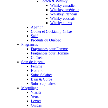
Scotch & Whisky
Whisky canadien
Whiskey américain
Whiskey irlandais
Whisky écossais
Whisky autres
Apéritif
Cooler et Cocktail prémixé
Saké
Produits du Québec
Fragrances
Fragrances pour Femme
Fragrances pour Homme
Coffrets
Soin de la peau
Femme
Homme
Soins Solaires
Bain & Corps
Soins capillaires
Maquillage
Visage
Yeux
Lèvres
Ongles