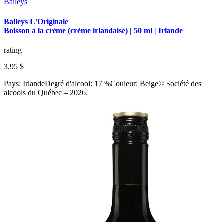
Baileys
Baileys L'Originale
Boisson à la crème (crème irlandaise) | 50 ml | Irlande
rating
3,95 $
Pays: IrlandeDegré d'alcool: 17 %Couleur: Beige© Société des
alcools du Québec – 2026.