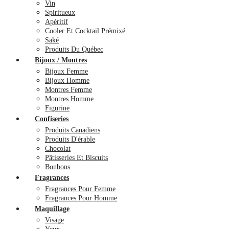
Vin
Spiritueux
Apéritif
Cooler Et Cocktail Prémixé
Saké
Produits Du Québec
Bijoux / Montres
Bijoux Femme
Bijoux Homme
Montres Femme
Montres Homme
Figurine
Confiseries
Produits Canadiens
Produits D'érable
Chocolat
Pâtisseries Et Biscuits
Bonbons
Fragrances
Fragrances Pour Femme
Fragrances Pour Homme
Maquillage
Visage