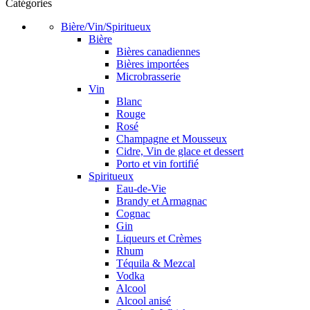
Catégories
Bière/Vin/Spiritueux
Bière
Bières canadiennes
Bières importées
Microbrasserie
Vin
Blanc
Rouge
Rosé
Champagne et Mousseux
Cidre, Vin de glace et dessert
Porto et vin fortifié
Spiritueux
Eau-de-Vie
Brandy et Armagnac
Cognac
Gin
Liqueurs et Crèmes
Rhum
Téquila & Mezcal
Vodka
Alcool
Alcool anisé