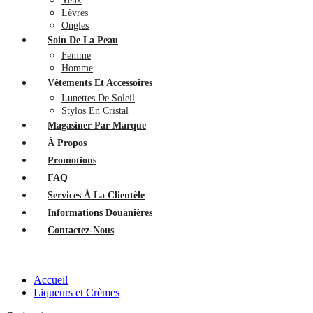
Yeux
Lèvres
Ongles
Soin De La Peau
Femme
Homme
Vêtements Et Accessoires
Lunettes De Soleil
Stylos En Cristal
Magasiner Par Marque
À Propos
Promotions
FAQ
Services À La Clientèle
Informations Douanières
Contactez-Nous
Accueil
Liqueurs et Crèmes