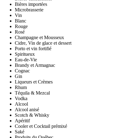
Bières importées
Microbrasserie
Vin
Blanc
Rouge
Rosé
Champagne et Mousseux
Cidre, Vin de glace et dessert
Porto et vin fortifié
Spiritueux
Eau-de-Vie
Brandy et Armagnac
Cognac
Gin
Liqueurs et Crèmes
Rhum
Téquila & Mezcal
Vodka
Alcool
Alcool anisé
Scotch & Whisky
Apéritif
Cooler et Cocktail prémixé
Saké
Produits du Québec