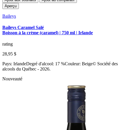
Aperçu
Baileys
Baileys Caramel Salé
Boisson à la crème (caramel) | 750 ml | Irlande
rating
28,95 $
Pays: IrlandeDegré d'alcool: 17 %Couleur: Beige© Société des
alcools du Québec - 2026.
Nouveauté