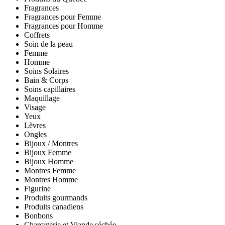
Fragrances
Fragrances pour Femme
Fragrances pour Homme
Coffrets
Soin de la peau
Femme
Homme
Soins Solaires
Bain & Corps
Soins capillaires
Maquillage
Visage
Yeux
Lèvres
Ongles
Bijoux / Montres
Bijoux Femme
Bijoux Homme
Montres Femme
Montres Homme
Figurine
Produits gourmands
Produits canadiens
Bonbons
Charcuterie et Viande séchée