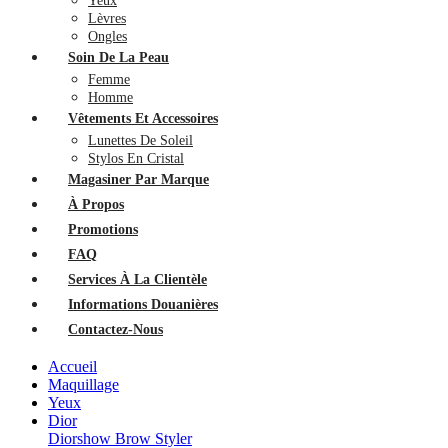
Yeux
Lèvres
Ongles
Soin De La Peau
Femme
Homme
Vêtements Et Accessoires
Lunettes De Soleil
Stylos En Cristal
Magasiner Par Marque
À Propos
Promotions
FAQ
Services À La Clientèle
Informations Douanières
Contactez-Nous
Accueil
Maquillage
Yeux
Dior
Diorshow Brow Styler