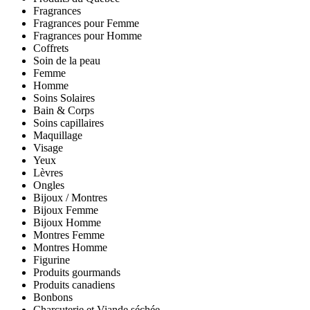
Fragrances
Fragrances pour Femme
Fragrances pour Homme
Coffrets
Soin de la peau
Femme
Homme
Soins Solaires
Bain & Corps
Soins capillaires
Maquillage
Visage
Yeux
Lèvres
Ongles
Bijoux / Montres
Bijoux Femme
Bijoux Homme
Montres Femme
Montres Homme
Figurine
Produits gourmands
Produits canadiens
Bonbons
Charcuterie et Viande séchée