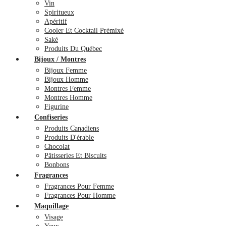
Vin
Spiritueux
Apéritif
Cooler Et Cocktail Prémixé
Saké
Produits Du Québec
Bijoux / Montres
Bijoux Femme
Bijoux Homme
Montres Femme
Montres Homme
Figurine
Confiseries
Produits Canadiens
Produits D'érable
Chocolat
Pâtisseries Et Biscuits
Bonbons
Fragrances
Fragrances Pour Femme
Fragrances Pour Homme
Maquillage
Visage