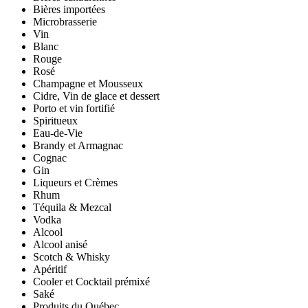
Bières importées
Microbrasserie
Vin
Blanc
Rouge
Rosé
Champagne et Mousseux
Cidre, Vin de glace et dessert
Porto et vin fortifié
Spiritueux
Eau-de-Vie
Brandy et Armagnac
Cognac
Gin
Liqueurs et Crèmes
Rhum
Téquila & Mezcal
Vodka
Alcool
Alcool anisé
Scotch & Whisky
Apéritif
Cooler et Cocktail prémixé
Saké
Produits du Québec