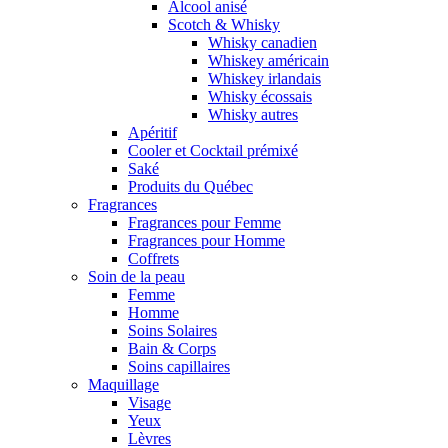
Alcool anisé
Scotch & Whisky
Whisky canadien
Whiskey américain
Whiskey irlandais
Whisky écossais
Whisky autres
Apéritif
Cooler et Cocktail prémixé
Saké
Produits du Québec
Fragrances
Fragrances pour Femme
Fragrances pour Homme
Coffrets
Soin de la peau
Femme
Homme
Soins Solaires
Bain & Corps
Soins capillaires
Maquillage
Visage
Yeux
Lèvres