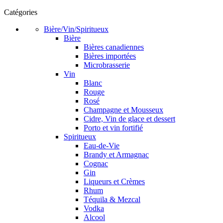
Catégories
Bière/Vin/Spiritueux
Bière
Bières canadiennes
Bières importées
Microbrasserie
Vin
Blanc
Rouge
Rosé
Champagne et Mousseux
Cidre, Vin de glace et dessert
Porto et vin fortifié
Spiritueux
Eau-de-Vie
Brandy et Armagnac
Cognac
Gin
Liqueurs et Crèmes
Rhum
Téquila & Mezcal
Vodka
Alcool