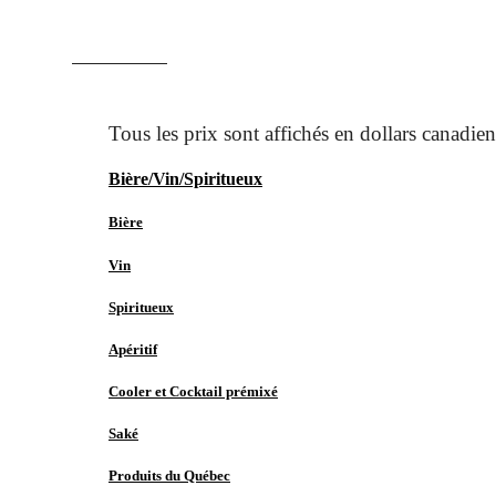
ACCUEIL
MAGASINER
Bière/Vin/Spiritueux
Bière
Vin
Spiritueux
Apéritif
Cooler et Cocktail prémixé
Saké
Produits du Québec