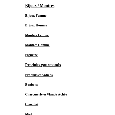
Bijoux / Montres
Bijoux Femme
Bijoux Homme
Montres Femme
Montres Homme
Figurine
Produits gourmands
Produits canadiens
Bonbons
Charcuterie et Viande séchée
Chocolat
Miel