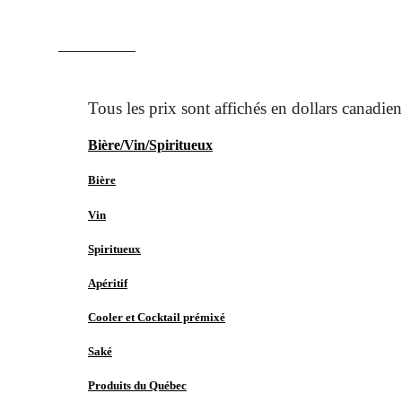
ACCUEIL
MAGASINER
Bière/Vin/Spiritueux
Bière
Vin
Spiritueux
Apéritif
Cooler et Cocktail prémixé
Saké
Produits du Québec