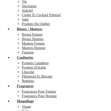
Vin
Spiritueux
Apéritif
Cooler Et Cocktail Prémixé
Saké
Produits Du Québec
Bijoux / Montres
Bijoux Femme
Bijoux Homme
Montres Femme
Montres Homme
Figurine
Confiseries
Produits Canadiens
Produits D'érable
Chocolat
Pâtisseries Et Biscuits
Bonbons
Fragrances
Fragrances Pour Femme
Fragrances Pour Homme
Maquillage
Visage