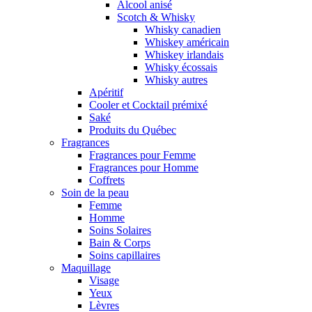
Alcool anisé
Scotch & Whisky
Whisky canadien
Whiskey américain
Whiskey irlandais
Whisky écossais
Whisky autres
Apéritif
Cooler et Cocktail prémixé
Saké
Produits du Québec
Fragrances
Fragrances pour Femme
Fragrances pour Homme
Coffrets
Soin de la peau
Femme
Homme
Soins Solaires
Bain & Corps
Soins capillaires
Maquillage
Visage
Yeux
Lèvres