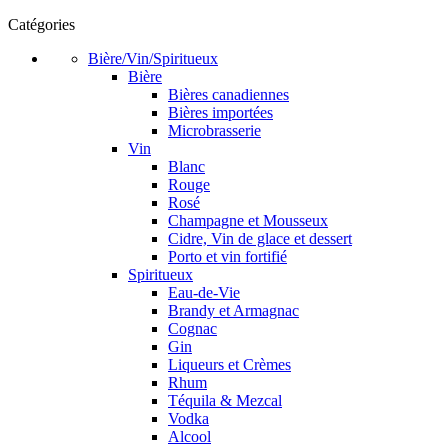
Catégories
Bière/Vin/Spiritueux
Bière
Bières canadiennes
Bières importées
Microbrasserie
Vin
Blanc
Rouge
Rosé
Champagne et Mousseux
Cidre, Vin de glace et dessert
Porto et vin fortifié
Spiritueux
Eau-de-Vie
Brandy et Armagnac
Cognac
Gin
Liqueurs et Crèmes
Rhum
Téquila & Mezcal
Vodka
Alcool