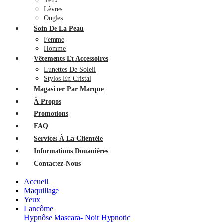
Yeux
Lèvres
Ongles
Soin De La Peau
Femme
Homme
Vêtements Et Accessoires
Lunettes De Soleil
Stylos En Cristal
Magasiner Par Marque
À Propos
Promotions
FAQ
Services À La Clientèle
Informations Douanières
Contactez-Nous
Accueil
Maquillage
Yeux
Lancôme
Hypnôse Mascara- Noir Hypnotic