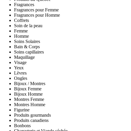
Fragrances
Fragrances pour Femme
Fragrances pour Homme
Coffrets
Soin de la peau
Femme
Homme
Soins Solaires
Bain & Corps
Soins capillaires
Maquillage
Visage
Yeux
Lèvres
Ongles
Bijoux / Montres
Bijoux Femme
Bijoux Homme
Montres Femme
Montres Homme
Figurine
Produits gourmands
Produits canadiens
Bonbons
Charcuterie et Viande séchée