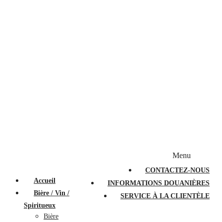
Bougies et diffuseurs
Stylos en cristal
Sacs à main
Portefeuilles
Valises
Couteaux suisses
Magasiner par marque
Menu
PROMOTIONS
À PROPOS
FAQ
CONTACTEZ-NOUS
Accueil
INFORMATIONS DOUANIÈRES
Bière / Vin /
SERVICE À LA CLIENTÈLE
Spiritueux
Bière