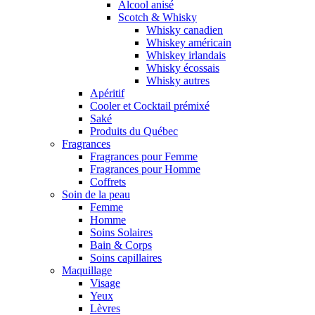
Alcool anisé
Scotch & Whisky
Whisky canadien
Whiskey américain
Whiskey irlandais
Whisky écossais
Whisky autres
Apéritif
Cooler et Cocktail prémixé
Saké
Produits du Québec
Fragrances
Fragrances pour Femme
Fragrances pour Homme
Coffrets
Soin de la peau
Femme
Homme
Soins Solaires
Bain & Corps
Soins capillaires
Maquillage
Visage
Yeux
Lèvres