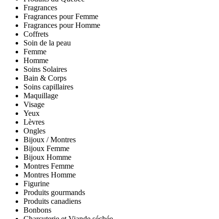
Fragrances
Fragrances pour Femme
Fragrances pour Homme
Coffrets
Soin de la peau
Femme
Homme
Soins Solaires
Bain & Corps
Soins capillaires
Maquillage
Visage
Yeux
Lèvres
Ongles
Bijoux / Montres
Bijoux Femme
Bijoux Homme
Montres Femme
Montres Homme
Figurine
Produits gourmands
Produits canadiens
Bonbons
Charcuterie et Viande séchée