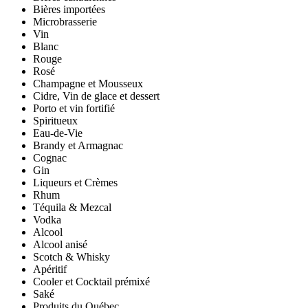
Bières importées
Microbrasserie
Vin
Blanc
Rouge
Rosé
Champagne et Mousseux
Cidre, Vin de glace et dessert
Porto et vin fortifié
Spiritueux
Eau-de-Vie
Brandy et Armagnac
Cognac
Gin
Liqueurs et Crèmes
Rhum
Téquila & Mezcal
Vodka
Alcool
Alcool anisé
Scotch & Whisky
Apéritif
Cooler et Cocktail prémixé
Saké
Produits du Québec