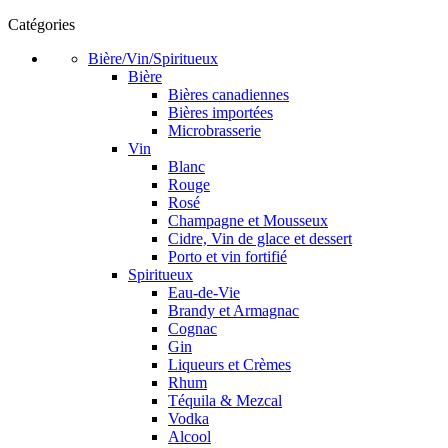
Catégories
Bière/Vin/Spiritueux
Bière
Bières canadiennes
Bières importées
Microbrasserie
Vin
Blanc
Rouge
Rosé
Champagne et Mousseux
Cidre, Vin de glace et dessert
Porto et vin fortifié
Spiritueux
Eau-de-Vie
Brandy et Armagnac
Cognac
Gin
Liqueurs et Crèmes
Rhum
Téquila & Mezcal
Vodka
Alcool