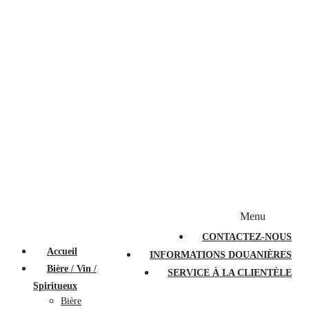
Bougies et diffuseurs
Stylos en cristal
Sacs à main
Portefeuilles
Valises
Couteaux suisses
Magasiner par marque
Menu
PROMOTIONS
À PROPOS
FAQ
CONTACTEZ-NOUS
Accueil
INFORMATIONS DOUANIÈRES
Bière / Vin /
SERVICE À LA CLIENTÈLE
Spiritueux
Bière