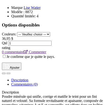
Marque
Lise Watier
Modèle :
8872
Quantité limitée: 4
Options disponibles
Couleurs:
36,95 $
Qté
rating
0 commentaire
Commenter
Je confirme que je quitte le pays.
Ajouter
Description
Commentaires (0)
Description
Poudre minérale qui unifie, corrige et matifie le teint pour un fini
naturel et velouté. Sa formule revitalisante et apaisante, composée de
tourmaline, vitamines A et E et camomille, est offerte dans un boîtier