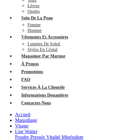
Yeux
Lèvres
Ongles
Soin De La Peau
Femme
Homme
Vêtements Et Accessoires
Lunettes De Soleil
Stylos En Cristal
Magasiner Par Marque
À Propos
Promotions
FAQ
Services À La Clientèle
Informations Douanières
Contactez-Nous
Accueil
Maquillage
Visage
Lise Watier
Poudre Pressée Vitalité Minéraliste