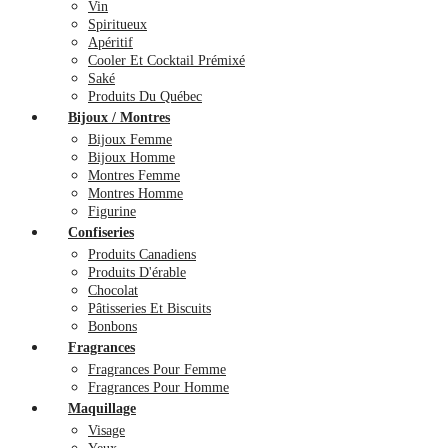
Vin
Spiritueux
Apéritif
Cooler Et Cocktail Prémixé
Saké
Produits Du Québec
Bijoux / Montres
Bijoux Femme
Bijoux Homme
Montres Femme
Montres Homme
Figurine
Confiseries
Produits Canadiens
Produits D'érable
Chocolat
Pâtisseries Et Biscuits
Bonbons
Fragrances
Fragrances Pour Femme
Fragrances Pour Homme
Maquillage
Visage