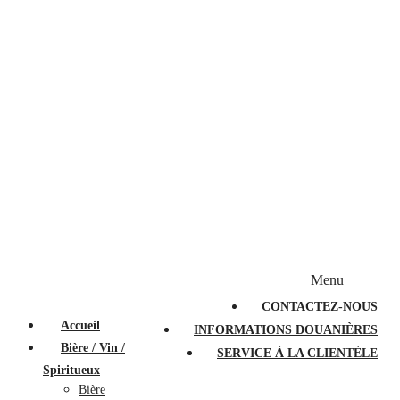
Bougies et diffuseurs
Stylos en cristal
Sacs à main
Portefeuilles
Valises
Couteaux suisses
Magasiner par marque
Menu
PROMOTIONS
À PROPOS
FAQ
CONTACTEZ-NOUS
Accueil
INFORMATIONS DOUANIÈRES
Bière / Vin /
SERVICE À LA CLIENTÈLE
Spiritueux
Bière