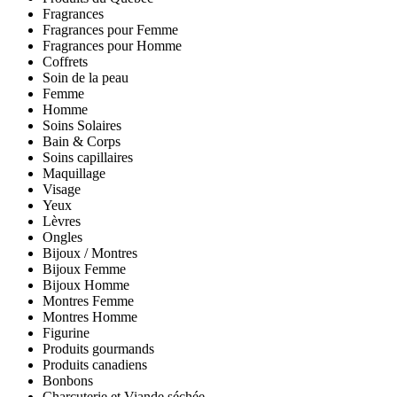
Fragrances
Fragrances pour Femme
Fragrances pour Homme
Coffrets
Soin de la peau
Femme
Homme
Soins Solaires
Bain & Corps
Soins capillaires
Maquillage
Visage
Yeux
Lèvres
Ongles
Bijoux / Montres
Bijoux Femme
Bijoux Homme
Montres Femme
Montres Homme
Figurine
Produits gourmands
Produits canadiens
Bonbons
Charcuterie et Viande séchée