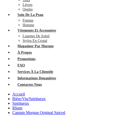
Yeux
Lèvres
Ongles
Soin De La Peau
Femme
Homme
Vêtements Et Accessoires
Lunettes De Soleil
Stylos En Cristal
Magasiner Par Marque
À Propos
Promotions
FAQ
Services À La Clientèle
Informations Douanières
Contactez-Nous
Accueil
Bière/Vin/Spiritueux
Spiritueux
Rhum
Captain Morgan Original Spiced