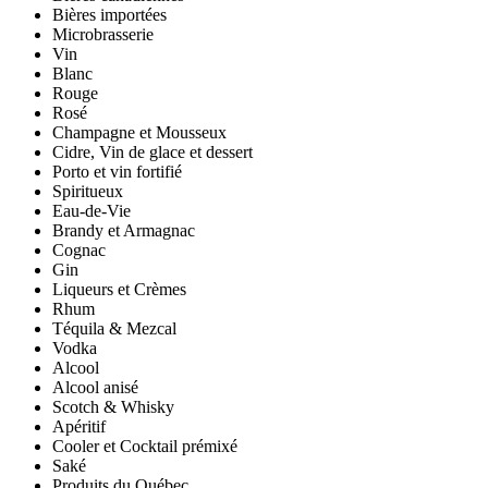
Bières importées
Microbrasserie
Vin
Blanc
Rouge
Rosé
Champagne et Mousseux
Cidre, Vin de glace et dessert
Porto et vin fortifié
Spiritueux
Eau-de-Vie
Brandy et Armagnac
Cognac
Gin
Liqueurs et Crèmes
Rhum
Téquila & Mezcal
Vodka
Alcool
Alcool anisé
Scotch & Whisky
Apéritif
Cooler et Cocktail prémixé
Saké
Produits du Québec