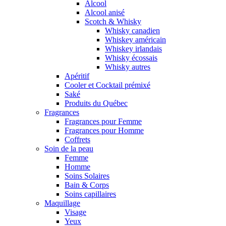
Alcool
Alcool anisé
Scotch & Whisky
Whisky canadien
Whiskey américain
Whiskey irlandais
Whisky écossais
Whisky autres
Apéritif
Cooler et Cocktail prémixé
Saké
Produits du Québec
Fragrances
Fragrances pour Femme
Fragrances pour Homme
Coffrets
Soin de la peau
Femme
Homme
Soins Solaires
Bain & Corps
Soins capillaires
Maquillage
Visage
Yeux