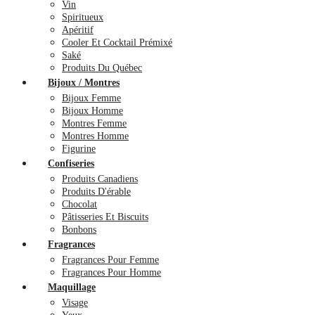
Vin
Spiritueux
Apéritif
Cooler Et Cocktail Prémixé
Saké
Produits Du Québec
Bijoux / Montres
Bijoux Femme
Bijoux Homme
Montres Femme
Montres Homme
Figurine
Confiseries
Produits Canadiens
Produits D'érable
Chocolat
Pâtisseries Et Biscuits
Bonbons
Fragrances
Fragrances Pour Femme
Fragrances Pour Homme
Maquillage
Visage