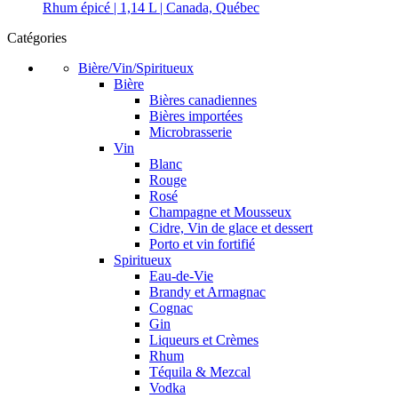
Rhum épicé | 1,14 L | Canada, Québec
Catégories
Bière/Vin/Spiritueux
Bière
Bières canadiennes
Bières importées
Microbrasserie
Vin
Blanc
Rouge
Rosé
Champagne et Mousseux
Cidre, Vin de glace et dessert
Porto et vin fortifié
Spiritueux
Eau-de-Vie
Brandy et Armagnac
Cognac
Gin
Liqueurs et Crèmes
Rhum
Téquila & Mezcal
Vodka