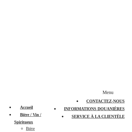
Bougies et diffuseurs
Stylos en cristal
Sacs à main
Portefeuilles
Valises
Couteaux suisses
Magasiner par marque
Menu
PROMOTIONS
À PROPOS
FAQ
CONTACTEZ-NOUS
Accueil
INFORMATIONS DOUANIÈRES
Bière / Vin /
SERVICE À LA CLIENTÈLE
Spiritueux
Bière