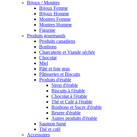
Bijoux / Montres
Bijoux Femme
Bijoux Homme
Montres Femme
Montres Homme
Figurine
Produits gourmands
Produits canadiens
Bonbons
Charcuterie et Viande séchée
Chocolat
Miel
Pâté et foie gras
Pâtisseries et Biscuits
Produits d'érable
Sirop d'érable
Biscuits à l'érable
Chocolat à l'érable
Thé et Café à l'érable
Bonbons et Sucre d'érable
Beurre d'érable
Autres produits d'érable
Saumon fumé
Thé et café
Accessoires