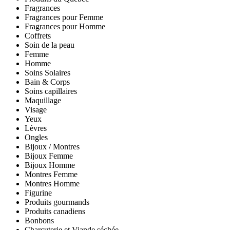
Fragrances
Fragrances pour Femme
Fragrances pour Homme
Coffrets
Soin de la peau
Femme
Homme
Soins Solaires
Bain & Corps
Soins capillaires
Maquillage
Visage
Yeux
Lèvres
Ongles
Bijoux / Montres
Bijoux Femme
Bijoux Homme
Montres Femme
Montres Homme
Figurine
Produits gourmands
Produits canadiens
Bonbons
Charcuterie et Viande séchée