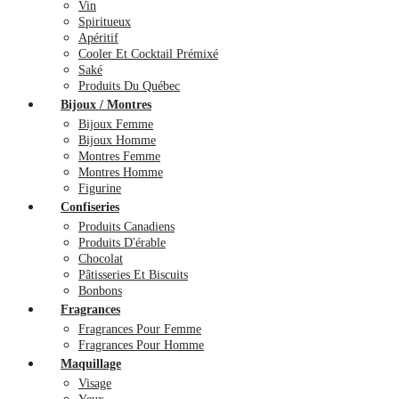
Vin
Spiritueux
Apéritif
Cooler Et Cocktail Prémixé
Saké
Produits Du Québec
Bijoux / Montres
Bijoux Femme
Bijoux Homme
Montres Femme
Montres Homme
Figurine
Confiseries
Produits Canadiens
Produits D'érable
Chocolat
Pâtisseries Et Biscuits
Bonbons
Fragrances
Fragrances Pour Femme
Fragrances Pour Homme
Maquillage
Visage