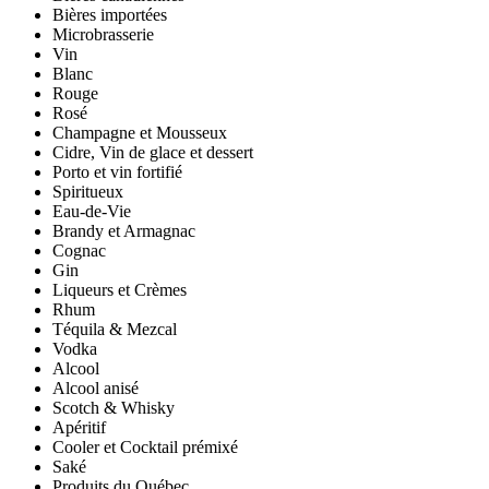
Bières importées
Microbrasserie
Vin
Blanc
Rouge
Rosé
Champagne et Mousseux
Cidre, Vin de glace et dessert
Porto et vin fortifié
Spiritueux
Eau-de-Vie
Brandy et Armagnac
Cognac
Gin
Liqueurs et Crèmes
Rhum
Téquila & Mezcal
Vodka
Alcool
Alcool anisé
Scotch & Whisky
Apéritif
Cooler et Cocktail prémixé
Saké
Produits du Québec