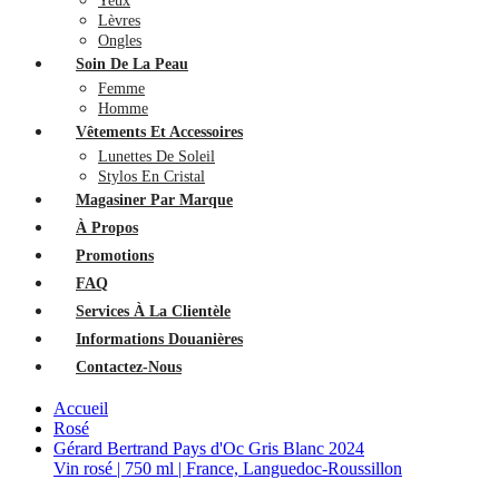
Yeux
Lèvres
Ongles
Soin De La Peau
Femme
Homme
Vêtements Et Accessoires
Lunettes De Soleil
Stylos En Cristal
Magasiner Par Marque
À Propos
Promotions
FAQ
Services À La Clientèle
Informations Douanières
Contactez-Nous
Accueil
Rosé
Gérard Bertrand Pays d'Oc Gris Blanc 2024
Vin rosé | 750 ml | France, Languedoc-Roussillon