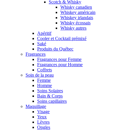
Scotch & Whisky
Whisky canadien
Whiskey américain
Whiskey irlandais
Whisky écossais
Whisky autres
Apéritif
Cooler et Cocktail prémixé
Saké
Produits du Québec
Fragrances
Fragrances pour Femme
Fragrances pour Homme
Coffrets
Soin de la peau
Femme
Homme
Soins Solaires
Bain & Corps
Soins capillaires
Maquillage
Visage
Yeux
Lèvres
Ongles