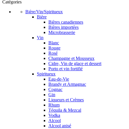
Catégories
Bière/Vin/Spiritueux
Bière
Bières canadiennes
Bières importées
Microbrasserie
Vin
Blanc
Rouge
Rosé
Champagne et Mousseux
Cidre, Vin de glace et dessert
Porto et vin fortifié
Spiritueux
Eau-de-Vie
Brandy et Armagnac
Cognac
Gin
Liqueurs et Crèmes
Rhum
Téquila & Mezcal
Vodka
Alcool
Alcool anisé