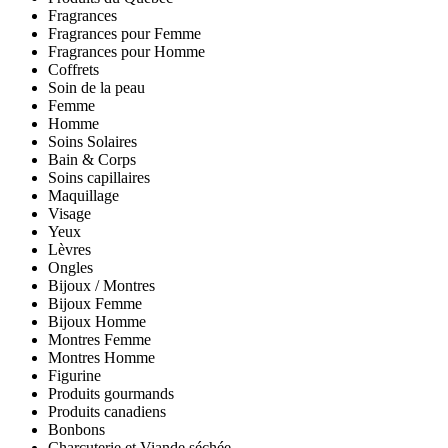
Fragrances
Fragrances pour Femme
Fragrances pour Homme
Coffrets
Soin de la peau
Femme
Homme
Soins Solaires
Bain & Corps
Soins capillaires
Maquillage
Visage
Yeux
Lèvres
Ongles
Bijoux / Montres
Bijoux Femme
Bijoux Homme
Montres Femme
Montres Homme
Figurine
Produits gourmands
Produits canadiens
Bonbons
Charcuterie et Viande séchée