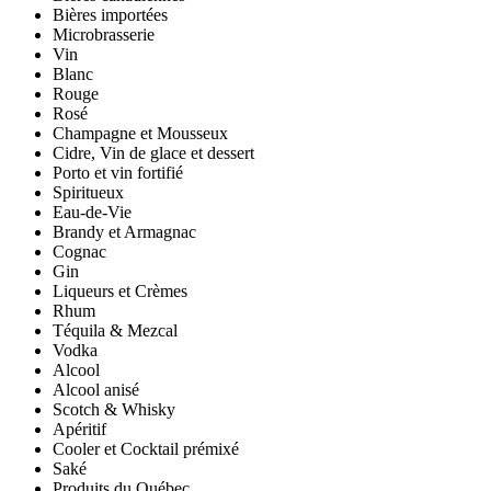
Bières importées
Microbrasserie
Vin
Blanc
Rouge
Rosé
Champagne et Mousseux
Cidre, Vin de glace et dessert
Porto et vin fortifié
Spiritueux
Eau-de-Vie
Brandy et Armagnac
Cognac
Gin
Liqueurs et Crèmes
Rhum
Téquila & Mezcal
Vodka
Alcool
Alcool anisé
Scotch & Whisky
Apéritif
Cooler et Cocktail prémixé
Saké
Produits du Québec