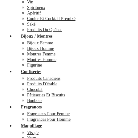
Vin
Spiritueux
Apéritif
Cooler Et Cocktail Prémixé
Saké
Produits Du Québec
Bijoux / Montres
Bijoux Femme
Bijoux Homme
Montres Femme
Montres Homme
Figurine
Confiseries
Produits Canadiens
Produits D'érable
Chocolat
Pâtisseries Et Biscuits
Bonbons
Fragrances
Fragrances Pour Femme
Fragrances Pour Homme
Maquillage
Visage