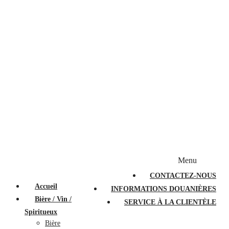
Bougies et diffuseurs
Stylos en cristal
Sacs à main
Portefeuilles
Valises
Couteaux suisses
Magasiner par marque
Menu
PROMOTIONS
À PROPOS
FAQ
CONTACTEZ-NOUS
Accueil
INFORMATIONS DOUANIÈRES
Bière / Vin /
SERVICE À LA CLIENTÈLE
Spiritueux
Bière