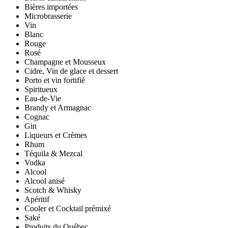
Bières importées
Microbrasserie
Vin
Blanc
Rouge
Rosé
Champagne et Mousseux
Cidre, Vin de glace et dessert
Porto et vin fortifié
Spiritueux
Eau-de-Vie
Brandy et Armagnac
Cognac
Gin
Liqueurs et Crèmes
Rhum
Téquila & Mezcal
Vodka
Alcool
Alcool anisé
Scotch & Whisky
Apéritif
Cooler et Cocktail prémixé
Saké
Produits du Québec