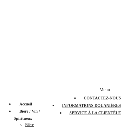
Bougies et diffuseurs
Stylos en cristal
Sacs à main
Portefeuilles
Valises
Couteaux suisses
Magasiner par marque
Menu
PROMOTIONS
À PROPOS
FAQ
CONTACTEZ-NOUS
Accueil
INFORMATIONS DOUANIÈRES
Bière / Vin /
SERVICE À LA CLIENTÈLE
Spiritueux
Bière