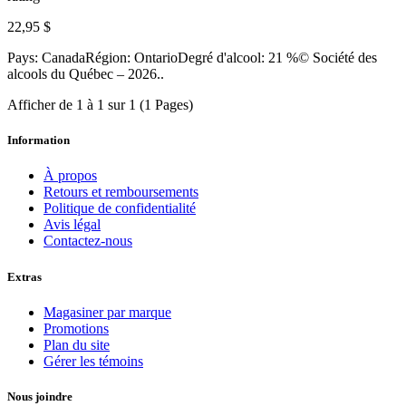
22,95 $
Pays: CanadaRégion: OntarioDegré d'alcool: 21 %© Société des
alcools du Québec – 2026..
Afficher de 1 à 1 sur 1 (1 Pages)
Information
À propos
Retours et remboursements
Politique de confidentialité
Avis légal
Contactez-nous
Extras
Magasiner par marque
Promotions
Plan du site
Gérer les témoins
Nous joindre