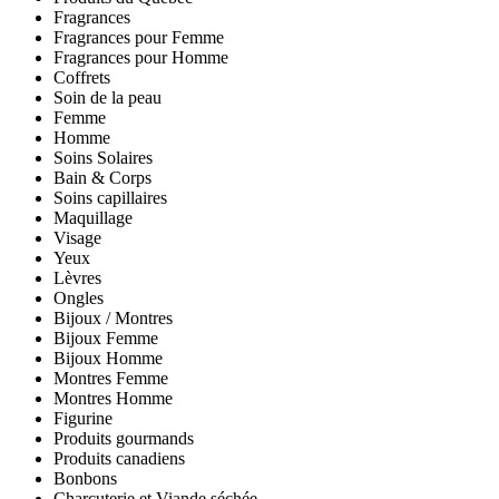
Fragrances
Fragrances pour Femme
Fragrances pour Homme
Coffrets
Soin de la peau
Femme
Homme
Soins Solaires
Bain & Corps
Soins capillaires
Maquillage
Visage
Yeux
Lèvres
Ongles
Bijoux / Montres
Bijoux Femme
Bijoux Homme
Montres Femme
Montres Homme
Figurine
Produits gourmands
Produits canadiens
Bonbons
Charcuterie et Viande séchée