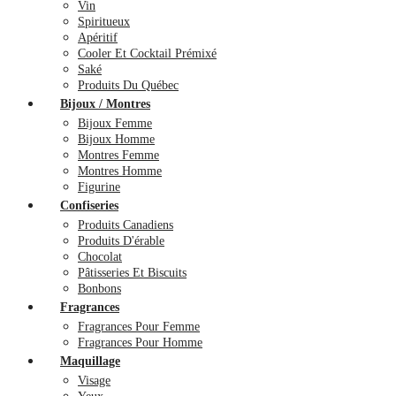
Vin
Spiritueux
Apéritif
Cooler Et Cocktail Prémixé
Saké
Produits Du Québec
Bijoux / Montres
Bijoux Femme
Bijoux Homme
Montres Femme
Montres Homme
Figurine
Confiseries
Produits Canadiens
Produits D'érable
Chocolat
Pâtisseries Et Biscuits
Bonbons
Fragrances
Fragrances Pour Femme
Fragrances Pour Homme
Maquillage
Visage