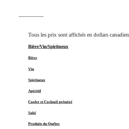
ACCUEIL
MAGASINER
Bière/Vin/Spiritueux
Bière
Vin
Spiritueux
Apéritif
Cooler et Cocktail prémixé
Saké
Produits du Québec