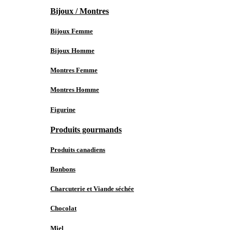
Bijoux / Montres
Bijoux Femme
Bijoux Homme
Montres Femme
Montres Homme
Figurine
Produits gourmands
Produits canadiens
Bonbons
Charcuterie et Viande séchée
Chocolat
Miel