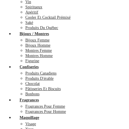
Vin
Spiritueux
Apéritif
Cooler Et Cocktail Prémixé
Saké
Produits Du Québec
Bijoux / Montres
Bijoux Femme
Bijoux Homme
Montres Femme
Montres Homme
Figurine
Confiseries
Produits Canadiens
Produits D'érable
Chocolat
Pâtisseries Et Biscuits
Bonbons
Fragrances
Fragrances Pour Femme
Fragrances Pour Homme
Maquillage
Visage