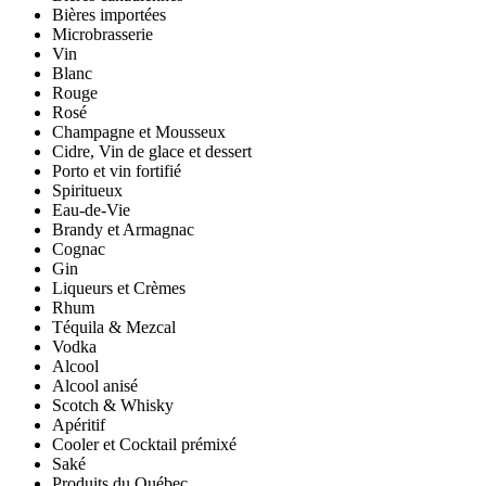
Bières importées
Microbrasserie
Vin
Blanc
Rouge
Rosé
Champagne et Mousseux
Cidre, Vin de glace et dessert
Porto et vin fortifié
Spiritueux
Eau-de-Vie
Brandy et Armagnac
Cognac
Gin
Liqueurs et Crèmes
Rhum
Téquila & Mezcal
Vodka
Alcool
Alcool anisé
Scotch & Whisky
Apéritif
Cooler et Cocktail prémixé
Saké
Produits du Québec