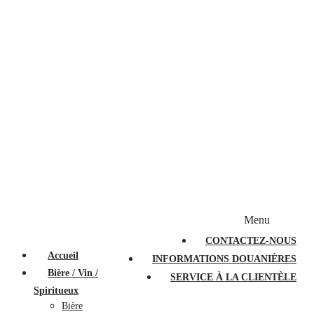
Bougies et diffuseurs
Stylos en cristal
Sacs à main
Portefeuilles
Valises
Couteaux suisses
Magasiner par marque
Menu
PROMOTIONS
À PROPOS
FAQ
CONTACTEZ-NOUS
Accueil
INFORMATIONS DOUANIÈRES
Bière / Vin /
SERVICE À LA CLIENTÈLE
Spiritueux
Bière